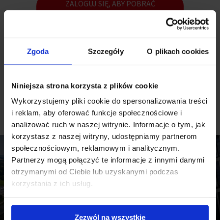
ZALOGUJ SIĘ, ABY POBRAĆ
RAPORT
(1.94 MB)
Zgoda
Szczegóły
O plikach cookies
Niniejsza strona korzysta z plików cookie
Wykorzystujemy pliki cookie do spersonalizowania treści
Zobacz inne raporty
i reklam, aby oferować funkcje społecznościowe i
analizować ruch w naszej witrynie. Informacje o tym, jak
korzystasz z naszej witryny, udostępniamy partnerom
społecznościowym, reklamowym i analitycznym.
Partnerzy mogą połączyć te informacje z innymi danymi
otrzymanymi od Ciebie lub uzyskanymi podczas
korzystania z ich usług.
Rynek inwestycyjny w regionie Europy Środkowo-Wschodniej, I poł. 2025 r.
Office Market Landscape | Region Europy Środkowo-Wschodniej w I poł. 2025 r.
Zezwól na wszystkie