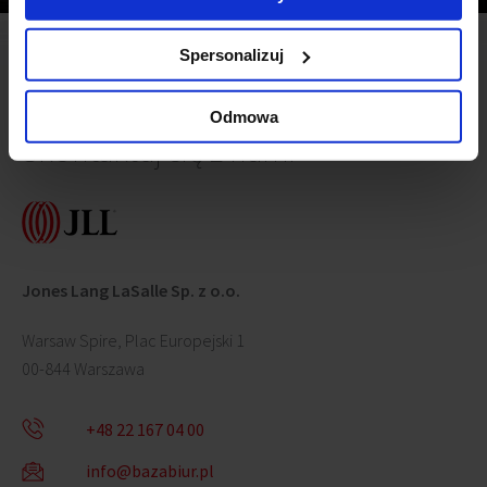
Spersonalizuj
Odmowa
Skontaktuj się z nami
Jones Lang LaSalle Sp. z o.o.
Warsaw Spire, Plac Europejski 1
00-844 Warszawa
+48 22 167 04 00
info@bazabiur.pl