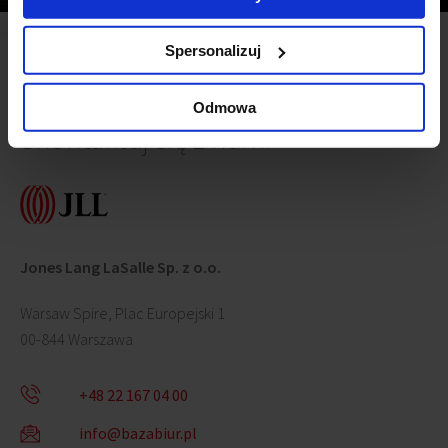
Spersonalizuj
Odmowa
Skontaktuj się z nami
Jones Lang LaSalle Sp. z o.o.
Warsaw Spire, Plac Europejski 1
00-844 Warszawa
+48 22 167 04 00
info@bazabiur.pl