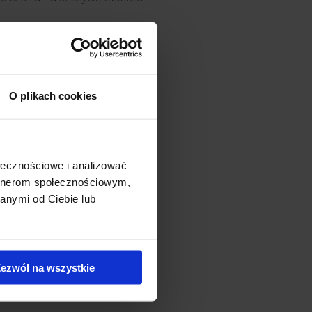
 blisko 27 tys. mkw
iętrach zaplanowano zielone
O plikach cookies
zestrzeń wokół Studio A
 zatrzymujące wodę
ołecznościowe i analizować
artnerom społecznościowym,
anymi od Ciebie lub
ezwól na wszystkie