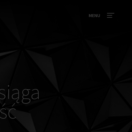
MENU
siąga
ść