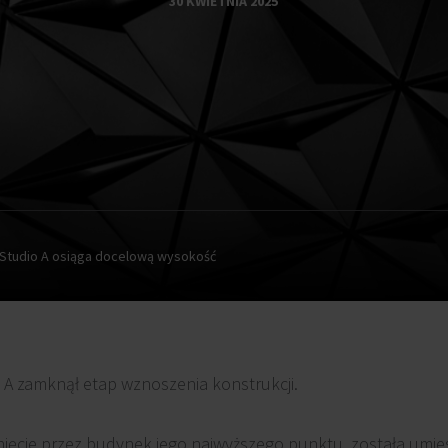
30 KWIETNIA 2025
 Studio A osiąga docelową wysokość
 A zamknął etap wznoszenia konstrukcji.
nięcie przez budynek jego najwyższego punktu, została umie