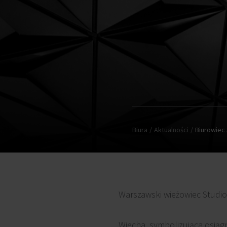
Biura
Aktualności
Biurowiec
Warszawski wieżowiec Studio
Wiecha, symbolizująca osiąg