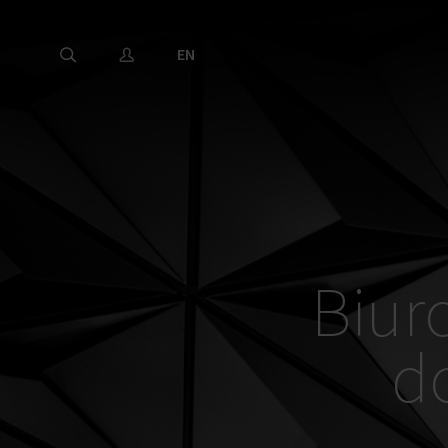
EN
Biur
d