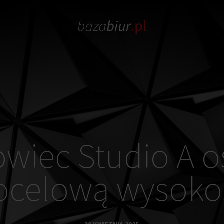
owiec Studio A o
ocelową wysoko