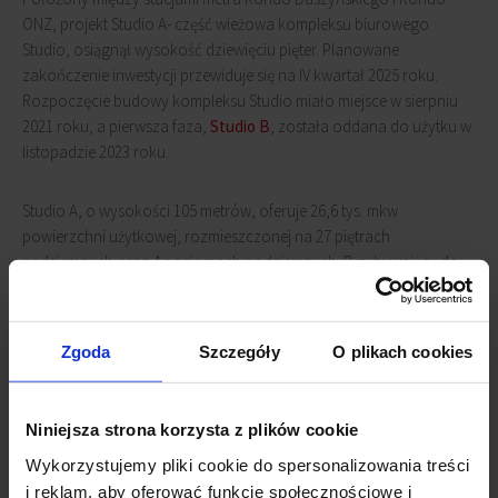
ONZ, projekt Studio A- część wieżowa kompleksu biurowego
Studio, osiągnął wysokość dziewięciu pięter. Planowane
zakończenie inwestycji przewiduje się na IV kwartał 2025 roku.
Rozpoczęcie budowy kompleksu Studio miało miejsce w sierpniu
2021 roku, a pierwsza faza,
Studio B
, została oddana do użytku w
listopadzie 2023 roku.
Studio A, o wysokości 105 metrów, oferuje 26,6 tys. mkw
powierzchni użytkowej, rozmieszczonej na 27 piętrach
nadziemnych oraz 4 poziomach podziemnych. Przybywający do
budynku będą witani w holu utrzymanym w charakterystycznym
stylu skandynawskim. Obiekt zapewnia 150 miejsc parkingowych
dla rowerów oraz 203 miejsca parkingowe dla samochodów.
Zgoda
Szczegóły
O plikach cookies
Dodatkowo, projekt przewiduje stworzenie zielonego placu z
ogrodami deszczowymi, tworzącymi przestrzeń dla społeczności.
Niniejsza strona korzysta z plików cookie
Powiązane newsy
Wykorzystujemy pliki cookie do spersonalizowania treści
i reklam, aby oferować funkcje społecznościowe i