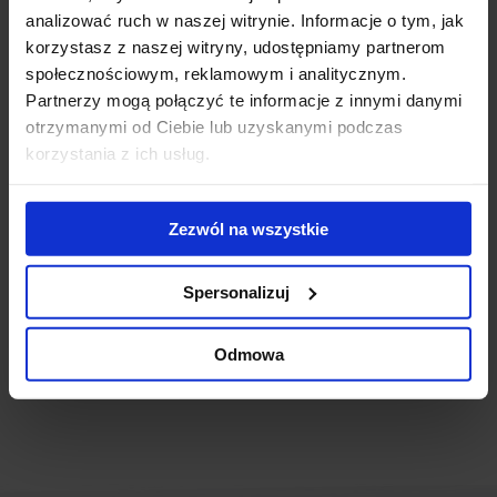
Innowacyjna infrastruktura telekomunikacyjna w Studio
analizować ruch w naszej witrynie. Informacje o tym, jak
A
(18 marca 2026)
korzystasz z naszej witryny, udostępniamy partnerom
Studio A otrzymało pozwolenie na użytkowanie
(3 lutego
społecznościowym, reklamowym i analitycznym.
2026)
Partnerzy mogą połączyć te informacje z innymi danymi
Ukończono fasadę warszawskiego kompleksu Studio A
otrzymanymi od Ciebie lub uzyskanymi podczas
(22 sierpnia 2025)
korzystania z ich usług.
Biurowiec Studio A osiąga docelową wysokość
(30
kwietnia 2025)
Studio B zostało sprzedane
(23 maja 2024)
Zezwól na wszystkie
Biurowiec Studio A
(26 stycznia 2024)
Wieżowiec Studio A
(21 listopada 2023)
Na Studio B zawisła wiecha
(15 maja 2023)
Spersonalizuj
Startuje budowa nowego kompleksu biurowego Studio
(11 sierpnia 2021)
Odmowa
Nowe biurowce przy Prostej
(14 listopada 2018)