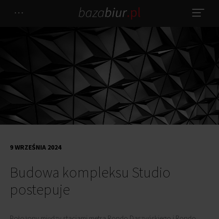
9 WRZEŚNIA 2024
Budowa kompleksu Studio
postepuje
Położony między stacjami metra Rondo Daszyńskiego i Rondo