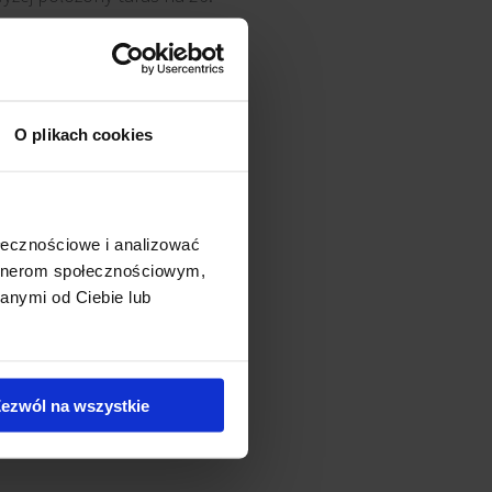
ystkie tarasy zapewnią pełną
), ale wewnątrz prowadzi się
O plikach cookies
refach technicznych
ołecznościowe i analizować
ść handlowo-usługową na
artnerom społecznościowym,
ng podziemny pomieści 217
anymi od Ciebie lub
ezwól na wszystkie