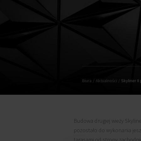
Biura
Aktualności
Skyliner I
Budowa drugiej wieży Skyline
pozostało do wykonania jes
tarasami od strony zachodnie