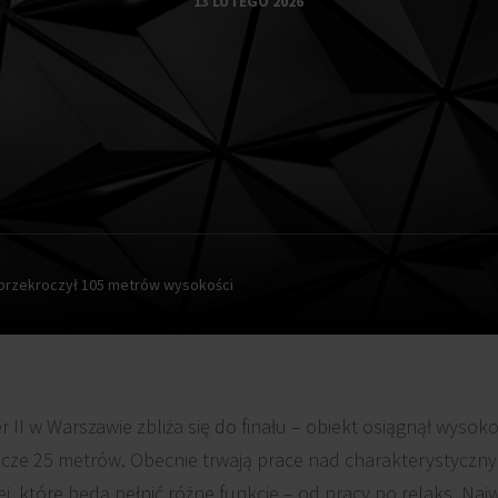
13 LUTEGO 2026
I przekroczył 105 metrów wysokości
r II w Warszawie zbliża się do finału – obiekt osiągnął wyso
zcze 25 metrów. Obecnie trwają prace nad charakterystyczn
j, które będą pełnić różne funkcje – od pracy po relaks. Naj