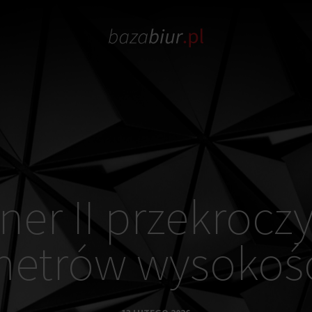
ner II przekrocz
etrów wysokoś