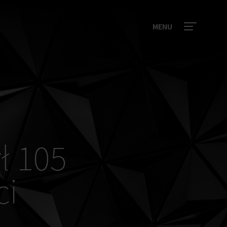
MENU
ył 105
ci