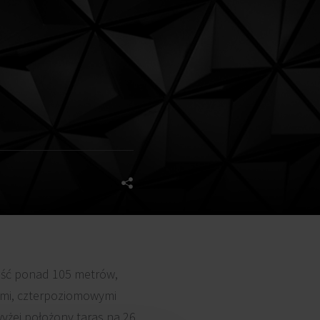
kość ponad 105 metrów,
ymi, czterpoziomowymi
wyżej położony taras na 26.