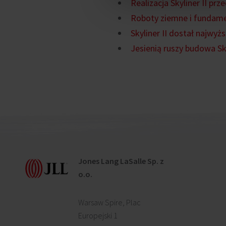
Realizacja Skyliner II pr
Roboty ziemne i fundamen
Skyliner II dostał najwy
Jesienią ruszy budowa Sky
Jones Lang LaSalle Sp. z
o.o.
Warsaw Spire, Plac
Europejski 1