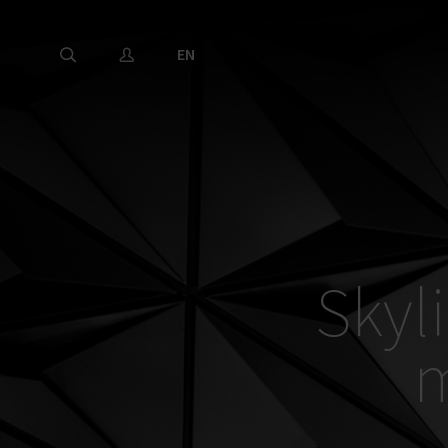
EN
Skyli
m