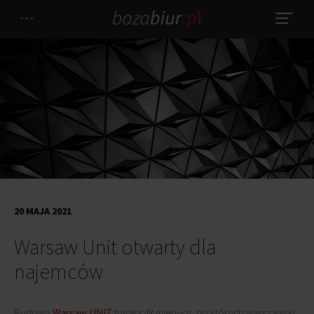
20 MAJA 2021
Warsaw Unit otwarty dla
najemców
Budowa
Warsaw UNIT
trwała 48 miesięcy, po których warszawski