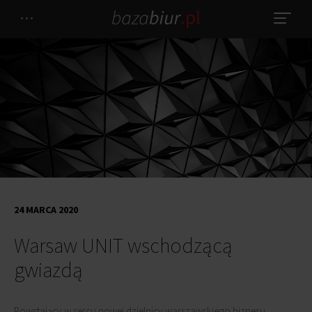
24 MARCA 2020
Warsaw UNIT wschodzącą
gwiazdą
Powstający w sercu nowej dzielnicy warszawskiego biznesu,