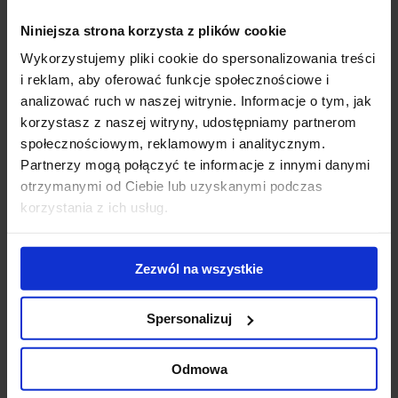
Powiązane newsy
Niniejsza strona korzysta z plików cookie
Jedyny w Polsce - Warsaw UNIT z platynowym
Wykorzystujemy pliki cookie do spersonalizowania treści
certyfikatem WELL
(7 lipca 2023)
i reklam, aby oferować funkcje społecznościowe i
Warsaw UNIT nominowany do tytułu najlepszego na
analizować ruch w naszej witrynie. Informacje o tym, jak
świecie
(2 listopada 2022)
korzystasz z naszej witryny, udostępniamy partnerom
Do najbezpieczniejszych budynków na świecie dołącza
społecznościowym, reklamowym i analitycznym.
Warsaw UNIT
(15 kwietnia 2022)
Partnerzy mogą połączyć te informacje z innymi danymi
Warsaw Unit z certyfikatem BREEAM na najwyższym
otrzymanymi od Ciebie lub uzyskanymi podczas
poziomie
(23 grudnia 2021)
korzystania z ich usług.
Skyfall Warsaw – czyli pierwszy ruchomy taras w Europie
(15 listopada 2021)
Warsaw Unit jako pierwszy biurowiec z precertyfikatem
Zezwól na wszystkie
Well v2 Core
(15 października 2021)
Warsaw Unit otwarty dla najemców
(20 maja 2021)
The Warsaw HUB oraz Warsaw UNIT
Spersonalizuj
najbezpieczniejszymi budynkami na świecie
(21 września
2020)
Odmowa
Warsaw UNIT sięgnął nieba
(15 lipca 2020)