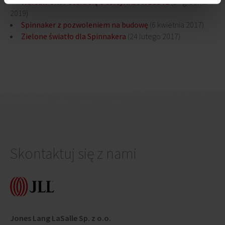
Warsaw UNIT stara się o certyfikat WELL v2
(24 grudnia
2019)
Spinnaker z pozwoleniem na budowę
(6 kwietnia 2017)
Zielone światło dla Spinnakera
(24 lutego 2017)
Skontaktuj się z nami
Jones Lang LaSalle Sp. z o.o.