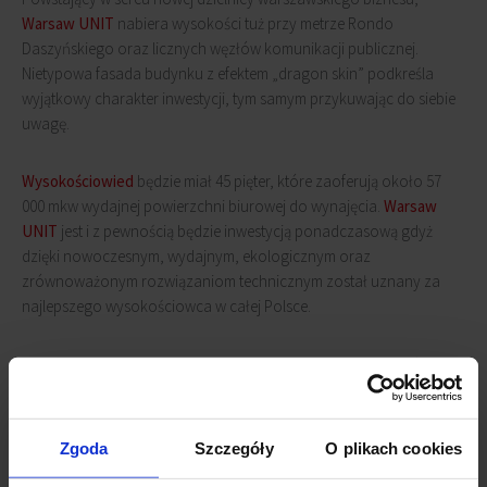
Warsaw UNIT
nabiera wysokości tuż przy metrze Rondo
Daszyńskiego oraz licznych węzłów komunikacji publicznej.
Nietypowa fasada budynku z efektem „dragon skin” podkreśla
wyjątkowy charakter inwestycji, tym samym przykuwając do siebie
uwagę.
Wysokościowied
będzie miał 45 pięter, które zaoferują około 57
000 mkw wydajnej powierzchni biurowej do wynajęcia.
Warsaw
UNIT
jest i z pewnością będzie inwestycją ponadczasową gdyż
dzięki nowoczesnym, wydajnym, ekologicznym oraz
zrównoważonym rozwiązaniom technicznym został uznany za
najlepszego wysokościowca w całej Polsce.
Budowa
Warsaw UNIT
rozpoczęła się w 2017 roku, a zakończy się
w 2021 roku. Na ostatnim piętrze powstanie restauracja, dzięki
której najemcy oraz goście biurowca będą w stanie cieszyć się
widokami Warszawy.
Zgoda
Szczegóły
O plikach cookies