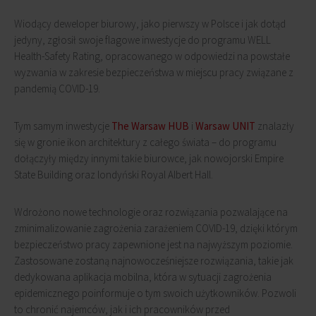
Wiodący deweloper biurowy, jako pierwszy w Polsce i jak dotąd
jedyny, zgłosił swoje flagowe inwestycje do programu WELL
Health-Safety Rating, opracowanego w odpowiedzi na powstałe
wyzwania w zakresie bezpieczeństwa w miejscu pracy związane z
pandemią COVID-19.
Tym samym inwestycje
The Warsaw HUB
i
Warsaw UNIT
znalazły
się w gronie ikon architektury z całego świata – do programu
dołączyły między innymi takie biurowce, jak nowojorski Empire
State Building oraz londyński Royal Albert Hall.
Wdrożono nowe technologie oraz rozwiązania pozwalające na
zminimalizowanie zagrożenia zarażeniem COVID-19, dzięki którym
bezpieczeństwo pracy zapewnione jest na najwyższym poziomie.
Zastosowane zostaną najnowocześniejsze rozwiązania, takie jak
dedykowana aplikacja mobilna, która w sytuacji zagrożenia
epidemicznego poinformuje o tym swoich użytkowników. Pozwoli
to chronić najemców, jak i ich pracowników przed