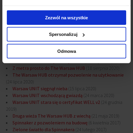
Do najbezpieczniejszych budynków na świecie dołącza
Warsaw UNIT
(15 kwietnia 2022)
Zezwól na wszystkie
Warsaw Unit z certyfikatem BREEAM na najwyższym
poziomie
(23 grudnia 2021)
Skyfall Warsaw – czyli pierwszy ruchomy taras w Europie
Spersonalizuj
(15 listopada 2021)
Warsaw Unit jako pierwszy biurowiec z precertyfikatem
Odmowa
Well v2 Core
(15 października 2021)
Warsaw Unit otwarty dla najemców
(20 maja 2021)
Z metra prosto do The Warsaw HUB
(18 sierpnia 2020)
The Warsaw HUB otrzymał pozwolenie na użytkowanie
(24 lipca 2020)
Warsaw UNIT sięgnął nieba
(15 lipca 2020)
Warsaw UNIT wschodzącą gwiazdą
(24 marca 2020)
Warsaw UNIT stara się o certyfikat WELL v2
(24 grudnia
2019)
Druga wieża The Warsaw HUB z wiechą
(21 maja 2019)
Spinnaker z pozwoleniem na budowę
(6 kwietnia 2017)
Zielone światło dla Spinnakera
(24 lutego 2017)