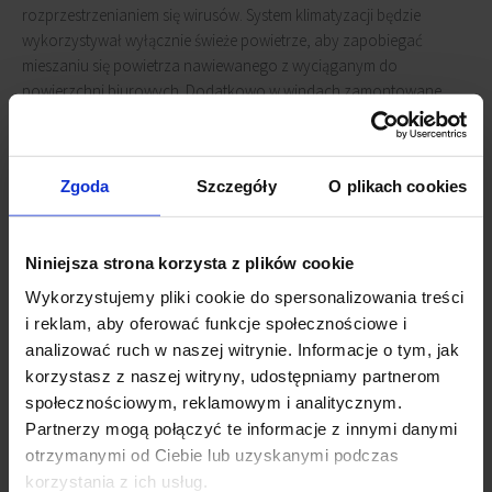
rozprzestrzenianiem się wirusów. System klimatyzacji będzie
wykorzystywał wyłącznie świeże powietrze, aby zapobiegać
mieszaniu się powietrza nawiewanego z wyciąganym do
powierzchni biurowych. Dodatkowo w windach zamontowane
lampy UV skutecznie zdezynfekują przestrzeń.
WELL Health-Safety Rating to zweryfikowany przez niezależną
Zgoda
Szczegóły
O plikach cookies
organizację program oceny opartej na dowodach dla wszystkich
typów nowopowstałych oraz już istniejących budynków. Program
ma na celu pomoc firmom w przygotowaniu obiektów do
Niniejsza strona korzysta z plików cookie
funkcjonowania w postcovidowej rzeczywistości, w tym procedury
Wykorzystujemy pliki cookie do spersonalizowania treści
bezpieczeństwa i eksploatacji budynków.
i reklam, aby oferować funkcje społecznościowe i
analizować ruch w naszej witrynie. Informacje o tym, jak
Powiązane newsy
korzystasz z naszej witryny, udostępniamy partnerom
społecznościowym, reklamowym i analitycznym.
Jedyny w Polsce - Warsaw UNIT z platynowym
Partnerzy mogą połączyć te informacje z innymi danymi
certyfikatem WELL
(7 lipca 2023)
otrzymanymi od Ciebie lub uzyskanymi podczas
Warsaw UNIT nominowany do tytułu najlepszego na
korzystania z ich usług.
świecie
(2 listopada 2022)