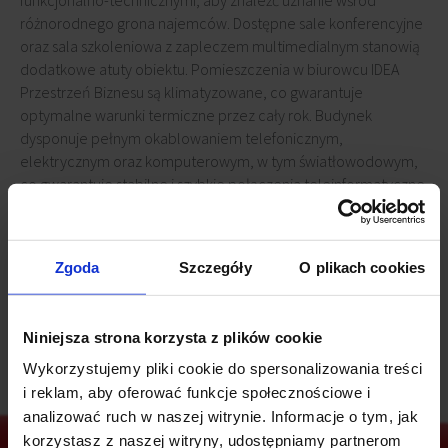
funkcjonalno-technicznymi, aby znaleźć uznanie wśród
różnorodnego grona najemców. Dostępne sale konferencyjne
oraz sala szkoleniowa z zapleczem multimedialnym stanowią
dodatkowe atuty obiektu. Pomieszczenia w biurowcu IDEA
Przestrzeń Biznesu są klimatyzowane, co gwarantuje
optymalne warunki termiczne przez cały rok. Budynek
dysponuje pełnym okablowaniem telefonicznym,
elektrycznym oraz komputerowym, w tym światłowodowym,
co gwarantuje stabilne i szybkie połączenia teleinformatyczne.
W trosce o bezpieczeństwo i wygodę użytkowników IDEA
Przestrzeń Biznesu wyposażono w system kontroli dostępu,
całodobowy monitoring oraz ochronę. W lobby zapewniona
Zgoda
Szczegóły
O plikach cookies
jest profesjonalna obsługa administracyjna – od obsługi gości,
po pomoc techniczną i informacyjną.
Niniejsza strona korzysta z plików cookie
Wykorzystujemy pliki cookie do spersonalizowania treści
i reklam, aby oferować funkcje społecznościowe i
analizować ruch w naszej witrynie. Informacje o tym, jak
korzystasz z naszej witryny, udostępniamy partnerom