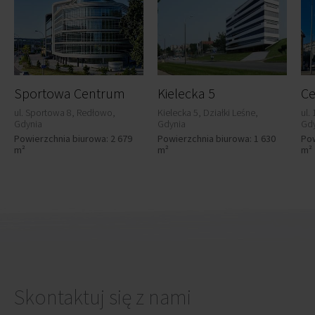
Sportowa Centrum
Kielecka 5
ul. Sportowa 8, Redłowo,
Kielecka 5, Działki Leśne,
ul.
Gdynia
Gdynia
Gdy
Powierzchnia biurowa: 2 679
Powierzchnia biurowa: 1 630
Pow
m²
m²
m²
Skontaktuj się z nami