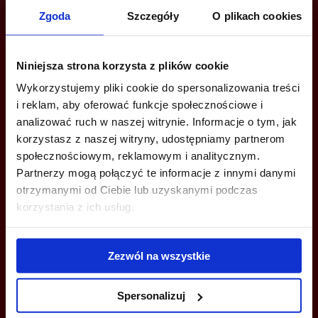
Zgoda
Szczegóły
O plikach cookies
Jesteś zainteresowany tą ofertą?
Niniejsza strona korzysta z plików cookie
Wykorzystujemy pliki cookie do spersonalizowania treści
ZADZWOŃ I DOWIEDZ SIĘ WIĘCEJ
i reklam, aby oferować funkcje społecznościowe i
analizować ruch w naszej witrynie. Informacje o tym, jak
+48 539 096 754
korzystasz z naszej witryny, udostępniamy partnerom
społecznościowym, reklamowym i analitycznym.
trojmiasto@bazabiur.pl
Partnerzy mogą połączyć te informacje z innymi danymi
otrzymanymi od Ciebie lub uzyskanymi podczas
korzystania z ich usług.
MOŻESZ TEŻ ZOSTAWIĆ SWÓJ NUMER, A MY SKONTAKTUJEMY SIĘ
Zezwól na wszystkie
Z TOBĄ
Spersonalizuj