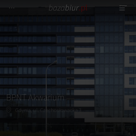
BPNT Akwarium
Gdynia, ul. Czechosłowacka 3