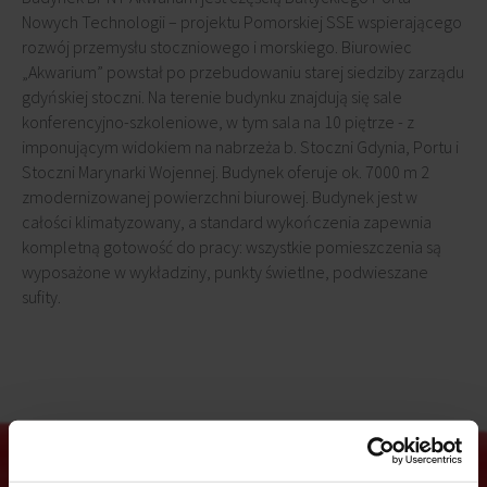
Nowych Technologii – projektu Pomorskiej SSE wspierającego
rozwój przemysłu stoczniowego i morskiego. Biurowiec
„Akwarium” powstał po przebudowaniu starej siedziby zarządu
gdyńskiej stoczni. Na terenie budynku znajdują się sale
konferencyjno-szkoleniowe, w tym sala na 10 piętrze - z
imponującym widokiem na nabrzeża b. Stoczni Gdynia, Portu i
Stoczni Marynarki Wojennej. Budynek oferuje ok. 7000 m 2
zmodernizowanej powierzchni biurowej. Budynek jest w
całości klimatyzowany, a standard wykończenia zapewnia
kompletną gotowość do pracy: wszystkie pomieszczenia są
wyposażone w wykładziny, punkty świetlne, podwieszane
sufity.