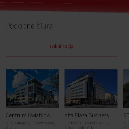
Podobne biura
Lokalizacja
C
entrum Kwiatkowskiego
A
lfa Plaza Business Center
ul. 10 Lutego 16, Śródmieście,
ul. Stefana Batorego 28-32,
ul.
Gdynia
Śródmieście, Gdynia
Śró