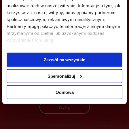
+48 539 096 754
analizować ruch w naszej witrynie. Informacje o tym, jak
korzystasz z naszej witryny, udostępniamy partnerom
trojmiasto@bazabiur.pl
społecznościowym, reklamowym i analitycznym.
Partnerzy mogą połączyć te informacje z innymi danymi
otrzymanymi od Ciebie lub uzyskanymi podczas
korzystania z ich usług.
MOŻESZ TEŻ ZOSTAWIĆ SWÓJ NUMER, A MY SKONTAKTUJEMY SIĘ
Z TOBĄ
Zezwól na wszystkie
Spersonalizuj
Odmowa
Wyślij