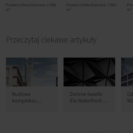
Powierzchnia biurowa: 3 000
Powierzchnia biurowa: 7 682
Pow
m²
m²
m²
Przeczytaj ciekawe artykuły
Budowa
Zielone światło
Gd
kompleksu
dla Waterfront II
Wa
Gdynia
w Gdyni
po
Waterfront
b
postepuje