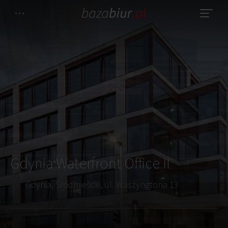
Gdynia Waterfront Office II
Gdynia, Śródmieście, ul. Waszyngtona 13