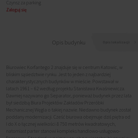
Czynsz za parking
Zaloguj się
Opis budynku
Opis lokalizacji
Biurowiec Korfantego 2 znajduje się w centrum Katowic, w
bliskim sąsiedztwie rynku. Jest to jeden z najbardziej
charakterystycznych budynków w mieście. Powstawał w
latach 1961 – 62 według projektu Stanisława Kwaśniewicza.
Dawniej nazywano go Separator, ponieważ budynek przez lata
był siedzibą Biura Projektów Zakładów Przeróbki
Mechanicznej Węgla o takiej nazwie. Niedawno budynek został
poddany modernizacji. Cześć biurowa obejmuje dziś piętra od
I do X o łącznej wielkości 8 750 metrów kwadratowych,
natomiast parter stanowi kompleks handlowo-usługowo-