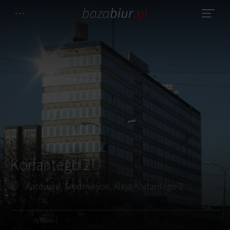
Korfantego 2
Katowice, Środmieście, Aleja Korfantego 2