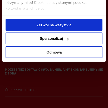
otrzymanymi od Ciebie lub uzyskanymi podczas
korzystania z ich usług.
ZADZWOŃ I DOWIEDZ SIĘ WIĘCEJ
Zezwól na wszystkie
+48 12 294 94 33
katowice@bazabiur.pl
Spersonalizuj
Odmowa
MOŻESZ TEŻ ZOSTAWIĆ SWÓJ NUMER, A MY SKONTAKTUJEMY SIĘ
Z TOBĄ