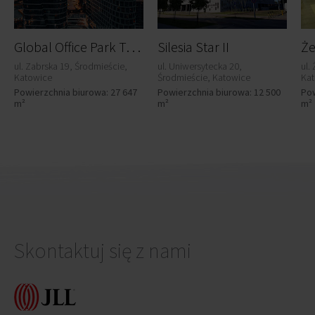
G
lobal Office Park Tower A2
Silesia Star II
Że
ul. Zabrska 19, Środmieście,
ul. Uniwersytecka 20,
ul.
Katowice
Środmieście, Katowice
Ka
Powierzchnia biurowa: 27 647
Powierzchnia biurowa: 12 500
Pow
m²
m²
m²
Skontaktuj się z nami