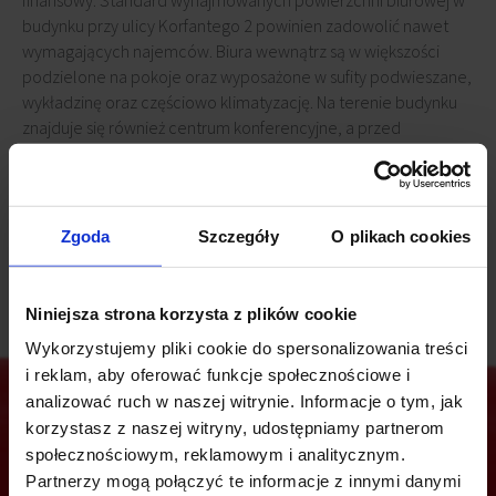
finansowy. Standard wynajmowanych powierzchni biurowej w
budynku przy ulicy Korfantego 2 powinien zadowolić nawet
wymagających najemców. Biura wewnątrz są w większości
podzielone na pokoje oraz wyposażone w sufity podwieszane,
wykładzinę oraz częściowo klimatyzację. Na terenie budynku
znajduje się również centrum konferencyjne, a przed
biurowcem zlokalizowany jest strzeżony parking na ok. 50
miejsc. Pracownicy i goście mogą też korzystać z parkingu za
budynkiem tuż obok Hotelu Silesia, gdzie znajduje się parking
naziemny strzeżony na około 200 miejsc.
Zgoda
Szczegóły
O plikach cookies
Niniejsza strona korzysta z plików cookie
Wykorzystujemy pliki cookie do spersonalizowania treści
i reklam, aby oferować funkcje społecznościowe i
analizować ruch w naszej witrynie. Informacje o tym, jak
korzystasz z naszej witryny, udostępniamy partnerom
społecznościowym, reklamowym i analitycznym.
Jesteś zainteresowany tą ofertą?
Partnerzy mogą połączyć te informacje z innymi danymi