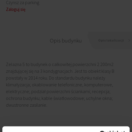
Czynsz za parking
Zaloguj się
Opis budynku
Opis lokalizacji
Żelazna 5 to budynek o całkowitej powierzchni 2 200m2
znajdującej się na 3 kondygnacjach. Jest to obiekt klasy B
powstały w 2014 roku. Do standardu budynku należy
klimatyzacja; okablowanie telefoniczne, komputerowe,
elektryczne; podział powierzchni ściankami; recepcja;
ochrona budynku; kable światłowodowe; uchylne okna;
dwustronne zasilanie.