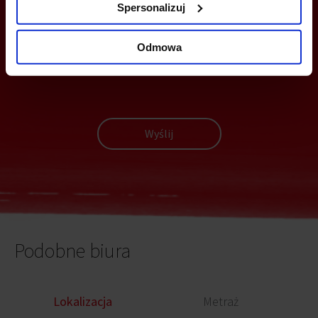
Z TOBĄ
Spersonalizuj
Odmowa
Wyślij
Podobne biura
Lokalizacja
Metraż