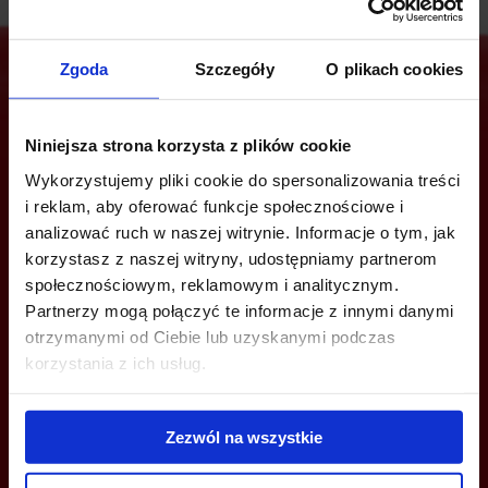
Zgoda
Szczegóły
O plikach cookies
Jesteś zainteresowany tą ofertą?
Niniejsza strona korzysta z plików cookie
Wykorzystujemy pliki cookie do spersonalizowania treści
i reklam, aby oferować funkcje społecznościowe i
analizować ruch w naszej witrynie. Informacje o tym, jak
ZADZWOŃ I DOWIEDZ SIĘ WIĘCEJ
korzystasz z naszej witryny, udostępniamy partnerom
społecznościowym, reklamowym i analitycznym.
+48 12 294 94 33
Partnerzy mogą połączyć te informacje z innymi danymi
katowice@bazabiur.pl
otrzymanymi od Ciebie lub uzyskanymi podczas
korzystania z ich usług.
Zezwól na wszystkie
MOŻESZ TEŻ ZOSTAWIĆ SWÓJ NUMER, A MY SKONTAKTUJEMY SIĘ