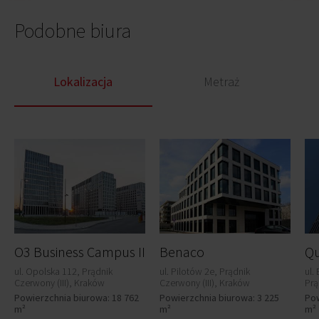
Podobne biura
Lokalizacja
Metraż
O3 Business Campus II
Benaco
ul. Opolska 112, Prądnik
ul. Pilotów 2e, Prądnik
ul.
Czerwony (III), Kraków
Czerwony (III), Kraków
Prą
Powierzchnia biurowa: 18 762
Powierzchnia biurowa: 3 225
Pow
m²
m²
m²