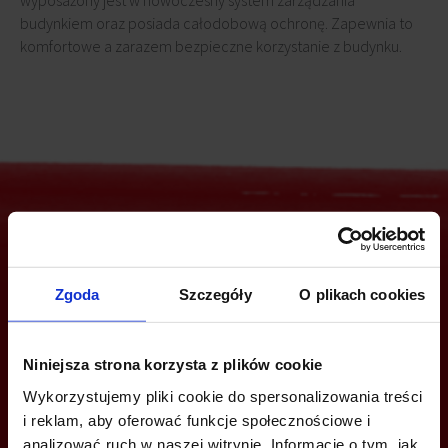
wyposażony jest w nowoczesny system zarządzania
budynkiem oraz posiada całodobową ochronę. Zapewnia to
komfortowe a zarazem bezpieczne korzystanie z budynku.
Jesteś zainteresowany tą ofertą?
Zgoda
Szczegóły
O plikach cookies
ZADZWOŃ I DOWIEDZ SIĘ WIĘCEJ
Niniejsza strona korzysta z plików cookie
Wykorzystujemy pliki cookie do spersonalizowania treści
+48 12 294 94 30
i reklam, aby oferować funkcje społecznościowe i
analizować ruch w naszej witrynie. Informacje o tym, jak
krakow@bazabiur.pl