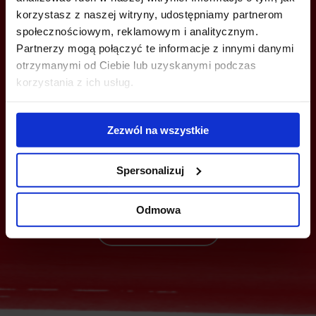
korzystasz z naszej witryny, udostępniamy partnerom
społecznościowym, reklamowym i analitycznym.
Partnerzy mogą połączyć te informacje z innymi danymi
otrzymanymi od Ciebie lub uzyskanymi podczas
korzystania z ich usług.
MOŻESZ TEŻ ZOSTAWIĆ SWÓJ NUMER, A MY SKONTAKTUJEMY SIĘ
Z TOBĄ
Zezwól na wszystkie
Spersonalizuj
Odmowa
Wyślij