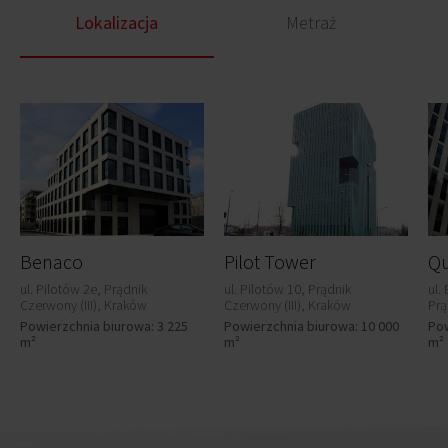
Lokalizacja
Metraż
Benaco
Pilot Tower
ul. Pilotów 2e, Prądnik
ul. Pilotów 10, Prądnik
ul.
Czerwony (III), Kraków
Czerwony (III), Kraków
Prą
Powierzchnia biurowa: 3 225
Powierzchnia biurowa: 10 000
Pow
m²
m²
m²