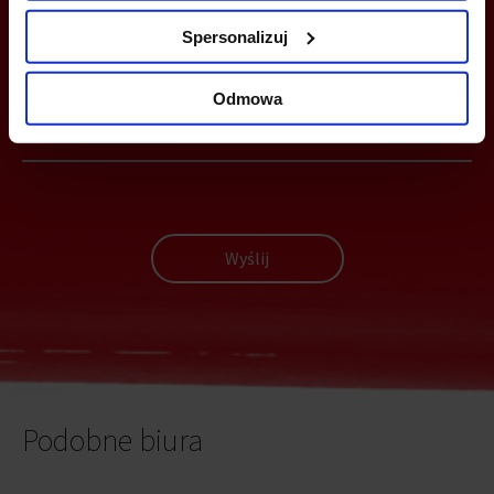
Spersonalizuj
MOŻESZ TEŻ ZOSTAWIĆ SWÓJ NUMER, A MY SKONTAKTUJEMY SIĘ
Z TOBĄ
Odmowa
Wyślij
Podobne biura