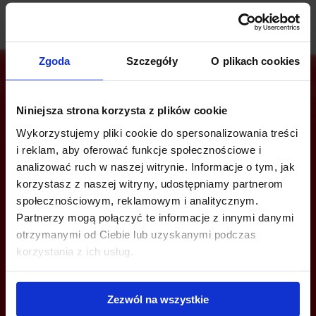
Zgoda
Szczegóły
O plikach cookies
Niniejsza strona korzysta z plików cookie
Jesteś zainteresowany tą ofertą?
Wykorzystujemy pliki cookie do spersonalizowania treści
i reklam, aby oferować funkcje społecznościowe i
analizować ruch w naszej witrynie. Informacje o tym, jak
korzystasz z naszej witryny, udostępniamy partnerom
ZADZWOŃ I DOWIEDZ SIĘ WIĘCEJ
społecznościowym, reklamowym i analitycznym.
Partnerzy mogą połączyć te informacje z innymi danymi
+48 12 294 94 30
otrzymanymi od Ciebie lub uzyskanymi podczas
krakow@bazabiur.pl
korzystania z ich usług.
Zezwól na wszystkie