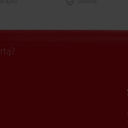
Ochrona
iki dymu
rtą?