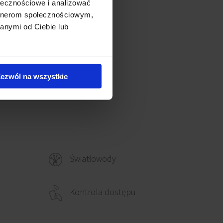
ołecznościowe i analizować
artnerom społecznościowym,
anymi od Ciebie lub
ezwól na wszystkie
Światłowody
Kontrola dostępu