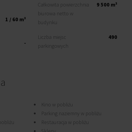
Całkowita powierzchnia
9 500 m²
biurowa netto w
1 / 60 m²
budynku
Liczba miejsc
490
-
parkingowych
ia
Kino w pobliżu
Parking naziemny w pobliżu
pobliżu
Restauracja w pobliżu
Sklepy