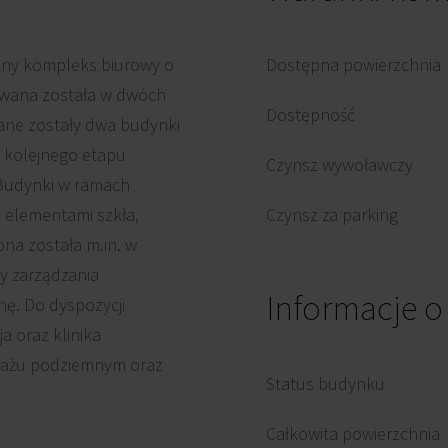
ny kompleks biurowy o
Dostępna powierzchnia
zowana została w dwóch
Dostępność
dane zostały dwa budynki
h kolejnego etapu
Czynsz wywoławczy
. Budynki w ramach
z elementami szkła,
Czynsz za parking
na została m.in. w
y zarządzania
Informacje 
nę. Do dyspozycji
 oraz klinika
arażu podziemnym oraz
Status budynku
Całkowita powierzchnia