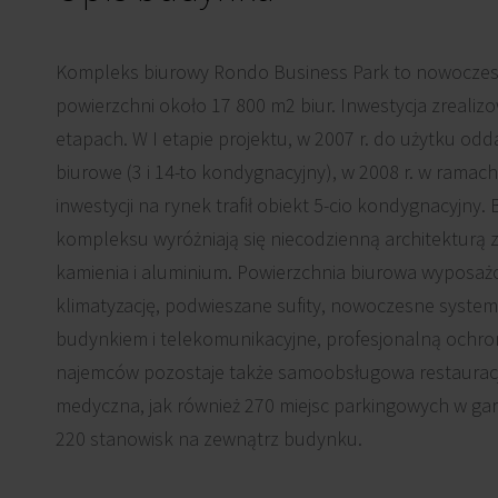
Kompleks biurowy Rondo Business Park to nowoczes
powierzchni około 17 800 m2 biur. Inwestycja zreali
etapach. W I etapie projektu, w 2007 r. do użytku od
biurowe (3 i 14-to kondygnacyjny), w 2008 r. w ramac
inwestycji na rynek trafił obiekt 5-cio kondygnacyjny
kompleksu wyróżniają się niecodzienną architekturą 
kamienia i aluminium. Powierzchnia biurowa wyposażo
klimatyzację, podwieszane sufity, nowoczesne system
budynkiem i telekomunikacyjne, profesjonalną ochro
najemców pozostaje także samoobsługowa restauracja
medyczna, jak również 270 miejsc parkingowych w g
220 stanowisk na zewnątrz budynku.