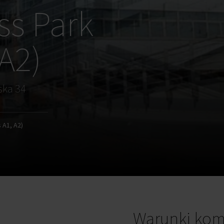
ss Park
 A2)
ska 34
 A1, A2)
Warunki kom