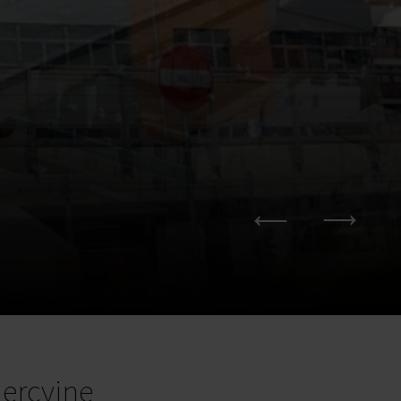
ercyjne