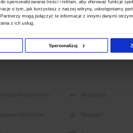
do spersonalizowania treści i reklam, aby oferować funkcje sp
zajmuje zaledwie
ormacje o tym, jak korzystasz z naszej witryny, udostępniamy p
Partnerzy mogą połączyć te informacje z innymi danymi otrzym
 także linia tramwajowa
nia z ich usług.
dują się także
Handlowe Krokus, Aqua
Spersonalizuj
Z
lowanie komputerowe
Wykładzina
Recepcja
owanie elektryczne