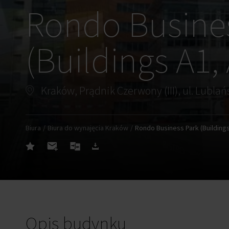
Rondo Busine
(Buildings A1,
Kraków, Prądnik Czerwony (III), ul. Lublań
Biura
Biura do wynajęcia Kraków
Rondo Business Park (Buildings
Opis budynku