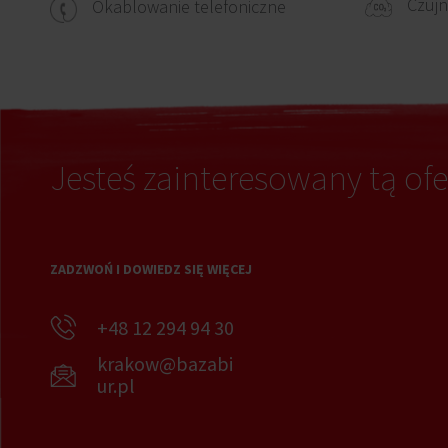
Czujn
Okablowanie telefoniczne
Jesteś zainteresowany tą ofe
ZADZWOŃ I DOWIEDZ SIĘ WIĘCEJ
+48 12 294 94 30
krakow@bazabi
ur.pl