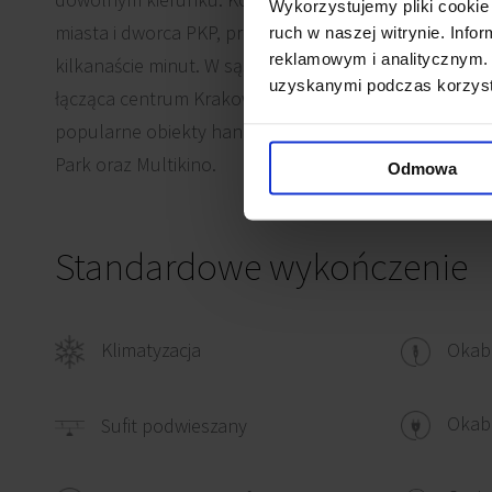
Wykorzystujemy pliki cookie 
miasta i dworca PKP, przejazd na lotnisko w Balicach 
ruch w naszej witrynie. Inf
reklamowym i analitycznym. 
kilkanaście minut. W sąsiedztwie kompleksu powstaje
uzyskanymi podczas korzysta
łącząca centrum Krakowa z Nową Hutą. W pobliżu znaj
popularne obiekty handlowo-rozrywkowe: Centrum 
Park oraz Multikino.
Odmowa
Standardowe wykończenie
Klimatyzacja
Okab
Okabl
Sufit podwieszany