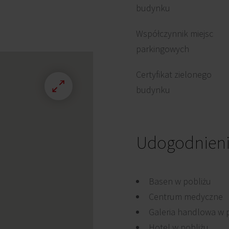
budynku
Współczynnik miejsc
parkingowych
Certyfikat zielonego
budynku
Udogodnien
Basen w pobliżu
Centrum medyczne
Galeria handlowa w 
Hotel w pobliżu