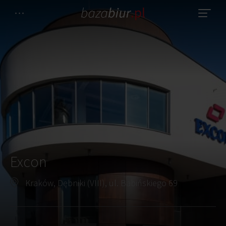
Excon
Kraków, Dębniki (VIII), ul. Babińskiego 69