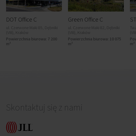
DOT Office C
Green Office C
ST
ul. Czerwone Maki 85, Dębniki
ul. Czerwone Maki 82, Dębniki
Twa
(VIII), Kraków
(VIII), Kraków
(VI
Powierzchnia biurowa: 7 200
Powierzchnia biurowa: 10 075
Pow
m²
m²
m²
Skontaktuj się z nami