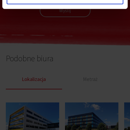
Wyślij
Podobne biura
Lokalizacja
Metraż