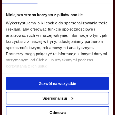
Niniejsza strona korzysta z plików cookie
ZADZWOŃ I DOWIEDZ SIĘ WIĘCEJ
Wykorzystujemy pliki cookie do spersonalizowania treści
i reklam, aby oferować funkcje społecznościowe i
+48 12 294 94 30
analizować ruch w naszej witrynie. Informacje o tym, jak
krakow@bazabiur.pl
korzystasz z naszej witryny, udostępniamy partnerom
społecznościowym, reklamowym i analitycznym.
Partnerzy mogą połączyć te informacje z innymi danymi
otrzymanymi od Ciebie lub uzyskanymi podczas
korzystania z ich usług.
MOŻESZ TEŻ ZOSTAWIĆ SWÓJ NUMER, A MY SKONTAKTUJEMY SIĘ
Z TOBĄ
Zezwól na wszystkie
Spersonalizuj
Odmowa