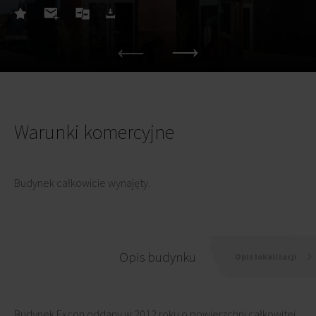
Warunki komercyjne
Budynek całkowicie wynajęty.
Opis budynku
Opis lokalizacji
Budynek Excon oddany w 2012 roku o powierzchni całkowitej