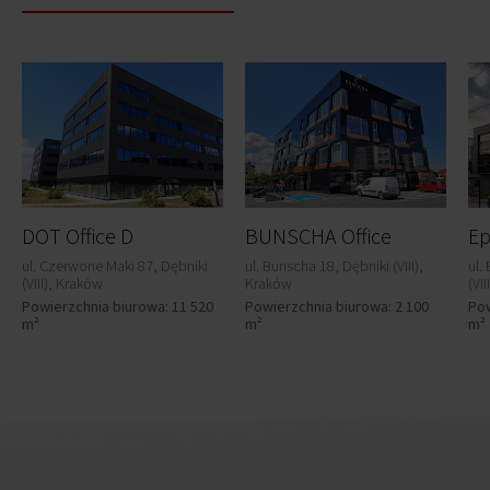
DOT Office D
BUNSCHA Office
Ep
ul. Czerwone Maki 87, Dębniki
ul. Bunscha 18, Dębniki (VIII),
ul.
(VIII), Kraków
Kraków
(VI
Powierzchnia biurowa: 11 520
Powierzchnia biurowa: 2 100
Pow
m²
m²
m²