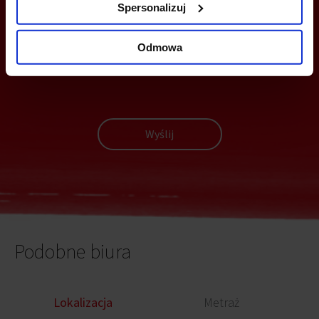
Z TOBĄ
Spersonalizuj
Odmowa
Wyślij
Podobne biura
Lokalizacja
Metraż