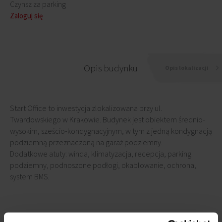
Czynsz za parking
Zaloguj się
Opis budynku
Opis lokalizacji
Start Office to inwestycja zlokalizowana przy ul.
Twardowskiego w Krakowie. Budynek jest obiektem średnio-
wysokim, sześcio-kondygnacyjnym, w tym z jedną kondygnacją
podziemną przeznaczoną na garaż podziemny.
Dodatkowe atuty: winda, klimatyzacja, recepcja, parking
podziemny, podnoszone podłogi, okablowanie, ochrona,
system BMS.