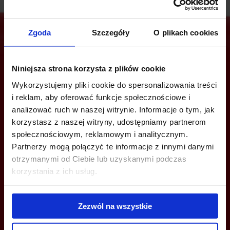
Zgoda
Szczegóły
O plikach cookies
Jesteś zainteresowany tą ofertą?
Niniejsza strona korzysta z plików cookie
Wykorzystujemy pliki cookie do spersonalizowania treści
i reklam, aby oferować funkcje społecznościowe i
analizować ruch w naszej witrynie. Informacje o tym, jak
ZADZWOŃ I DOWIEDZ SIĘ WIĘCEJ
korzystasz z naszej witryny, udostępniamy partnerom
społecznościowym, reklamowym i analitycznym.
+48 12 294 94 30
Partnerzy mogą połączyć te informacje z innymi danymi
krakow@bazabiur.pl
otrzymanymi od Ciebie lub uzyskanymi podczas
korzystania z ich usług.
Zezwól na wszystkie
MOŻESZ TEŻ ZOSTAWIĆ SWÓJ NUMER, A MY SKONTAKTUJEMY SIĘ