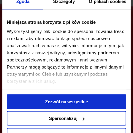
Zgoda
Szczegóły
O plikach cookies
Niniejsza strona korzysta z plików cookie
Wykorzystujemy pliki cookie do spersonalizowania treści
Jesteś zainteresowany tą ofertą?
i reklam, aby oferować funkcje społecznościowe i
analizować ruch w naszej witrynie. Informacje o tym, jak
korzystasz z naszej witryny, udostępniamy partnerom
społecznościowym, reklamowym i analitycznym.
ZADZWOŃ I DOWIEDZ SIĘ WIĘCEJ
Partnerzy mogą połączyć te informacje z innymi danymi
otrzymanymi od Ciebie lub uzyskanymi podczas
+48 12 294 94 30
korzystania z ich usług.
krakow@bazabiur.pl
Zezwól na wszystkie
Spersonalizuj
MOŻESZ TEŻ ZOSTAWIĆ SWÓJ NUMER, A MY SKONTAKTUJEMY SIĘ
Z TOBĄ