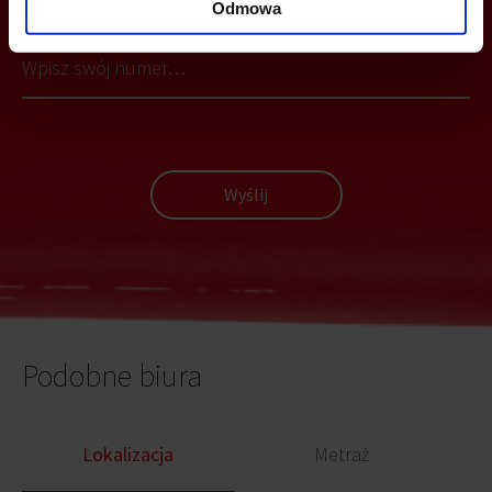
Odmowa
Wyślij
Podobne biura
Lokalizacja
Metraż