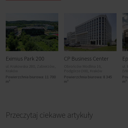
Eximius Park 200
CP Business Center
Ep
ul. Krakowska 280, Zabierzów,
Obrońców Modlina 16,
ul.
Kraków
Podgórze (XIII), Kraków
(VI
Powierzchnia biurowa: 11 700
Powierzchnia biurowa: 8 345
Pow
m²
m²
m²
Przeczytaj ciekawe artykuły