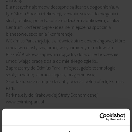
z naturą.
Dla naszych najemców dostępne są liczne udogodnienia, w
tym Strefa Sportu i Rekreacji, siłownia, ścieżki do biegania i
strefy relaksu, przedszkole z oddziałem żłobkowym, a także
Centrum Konferencyjne - idealne miejsce na spotkania
biznesowe, szkolenia i konferencje.
W Eximius Park znajduje się również biuro coworkingowe, które
umożliwia elastyczną pracę w dynamicznym środowisku.
Bliskość Krakowa zapewnia dogodny dojazd, jednocześnie
umożliwiając pracę z dala od miejskiego zgiełku.
Zapraszamy do Eximius Park – miejsca, gdzie technologia
spotyka naturę, a praca staje się przyjemnością.
Skontaktuj się z nami już dziś, aby poznać pełną ofertę Eximius
Park.
Park należy do Krakowskiej Strefy Ekonomicznej.
www.eximiuspark.pl