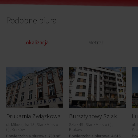
Podobne biura
Lokalizacja
Metraż
Drukarnia Związkowa
Bursztynowy Szlak
Lu
ul. Mikołajska 13, Stare Miasto
Szlak 49, Stare Miasto (I),
ul.
(I), Kraków
Kraków
Kr
Powierzchnia biurowa: 789 m²
Powierzchnia biurowa: 4 615
Pow