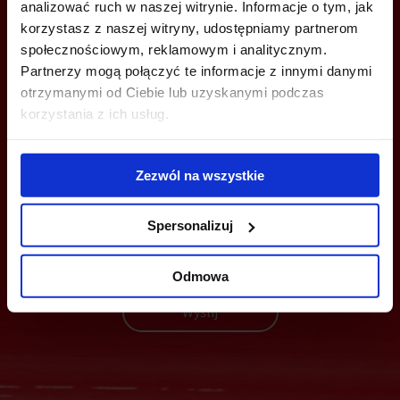
analizować ruch w naszej witrynie. Informacje o tym, jak
krakow@bazabiur.pl
korzystasz z naszej witryny, udostępniamy partnerom
społecznościowym, reklamowym i analitycznym.
Partnerzy mogą połączyć te informacje z innymi danymi
otrzymanymi od Ciebie lub uzyskanymi podczas
korzystania z ich usług.
MOŻESZ TEŻ ZOSTAWIĆ SWÓJ NUMER, A MY SKONTAKTUJEMY SIĘ
Z TOBĄ
Zezwól na wszystkie
Spersonalizuj
Odmowa
Wyślij