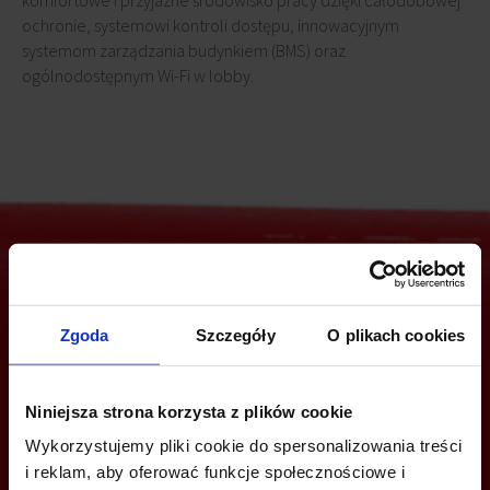
komfortowe i przyjazne środowisko pracy dzięki całodobowej
ochronie, systemowi kontroli dostępu, innowacyjnym
systemom zarządzania budynkiem (BMS) oraz
ogólnodostępnym Wi-Fi w lobby.
Jesteś zainteresowany tą ofertą?
Zgoda
Szczegóły
O plikach cookies
Niniejsza strona korzysta z plików cookie
ZADZWOŃ I DOWIEDZ SIĘ WIĘCEJ
Wykorzystujemy pliki cookie do spersonalizowania treści
i reklam, aby oferować funkcje społecznościowe i
+48 12 294 94 30