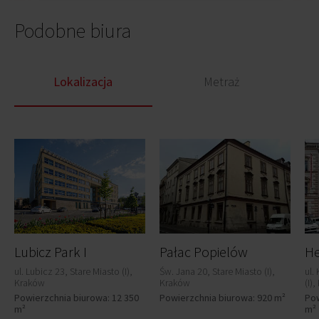
Podobne biura
Lokalizacja
Metraż
Lubicz Park I
Pałac Popielów
He
ul. Lubicz 23, Stare Miasto (I),
Św. Jana 20, Stare Miasto (I),
ul.
Kraków
Kraków
(I)
Powierzchnia biurowa: 12 350
Powierzchnia biurowa: 920 m²
Pow
m²
m²