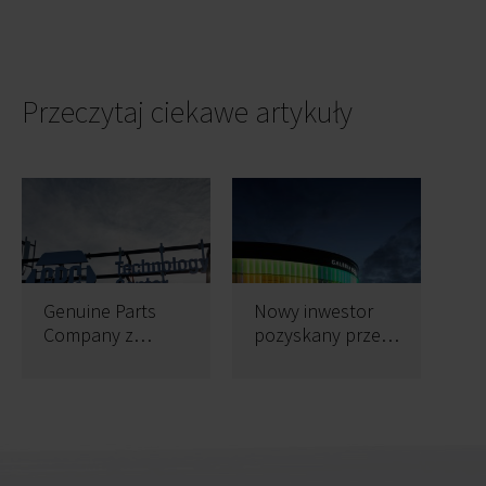
Przeczytaj ciekawe artykuły
Genuine Parts
Nowy inwestor
Company z
pozyskany przez
krakowskim
Griffin Real Estate
biurem w Lubicz
i Echo Investment
Park B