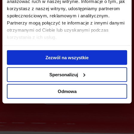
analizować ruch w naszej witrynie. Informacje o tym, jak
korzystasz z naszej witryny, udostępniamy partnerom
społecznościowym, reklamowym i analitycznym.
Partnerzy mogą połączyć te informacje z innymi danymi
otrzymanymi od Ciebie lub uzyskanymi podczas
korzystania z ich usług.
MOŻESZ TEŻ ZOSTAWIĆ SWÓJ NUMER, A MY SKONTAKTUJEMY SIĘ
Z TOBĄ
Zezwól na wszystkie
Spersonalizuj
Odmowa
Wyślij