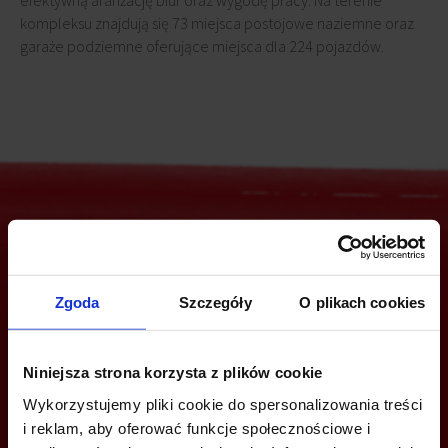
efektywną aranżację biur oraz wygodę pracy. Na terenie
kompleksu znajdują się 73 miejsca postojowe naziemne oraz
garaże podziemne oferujące miejsca dla 224 pojazdów.
Jesteś zainteresowany tą ofertą?
Zgoda
Szczegóły
O plikach cookies
ZADZWOŃ I DOWIEDZ SIĘ WIĘCEJ
Niniejsza strona korzysta z plików cookie
Wykorzystujemy pliki cookie do spersonalizowania treści
+48 12 294 94 30
i reklam, aby oferować funkcje społecznościowe i
krakow@bazabiur.pl