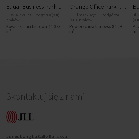
O
range Office Park I (Amsterdam)
Equal Business Park D
ul. Wielicka 28, Podgórze (XIII),
ul. Klimeckiego 1, Podgórze
ul.
Kraków
(XIII), Kraków
(XI
Powierzchnia biurowa: 11 373
Powierzchnia biurowa: 8 129
Pow
m²
m²
m²
Skontaktuj się z nami
Jones Lang LaSalle Sp. z o.o.