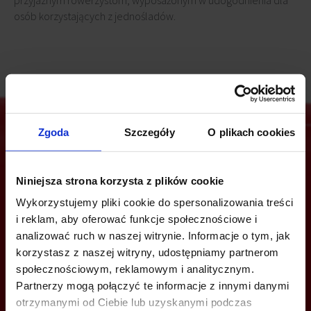
przyjaznym rowerzystom, wyposażonym w udogodnienia dla
osób korzystających z jednośladów.
Zgoda
Szczegóły
O plikach cookies
Jesteś zainteresowany tą ofertą?
Niniejsza strona korzysta z plików cookie
Wykorzystujemy pliki cookie do spersonalizowania treści
i reklam, aby oferować funkcje społecznościowe i
ZADZWOŃ I DOWIEDZ SIĘ WIĘCEJ
analizować ruch w naszej witrynie. Informacje o tym, jak
korzystasz z naszej witryny, udostępniamy partnerom
Joanna Tomala
społecznościowym, reklamowym i analitycznym.
+48 508 122 312
Partnerzy mogą połączyć te informacje z innymi danymi
otrzymanymi od Ciebie lub uzyskanymi podczas
joanna.tomala@jll.com