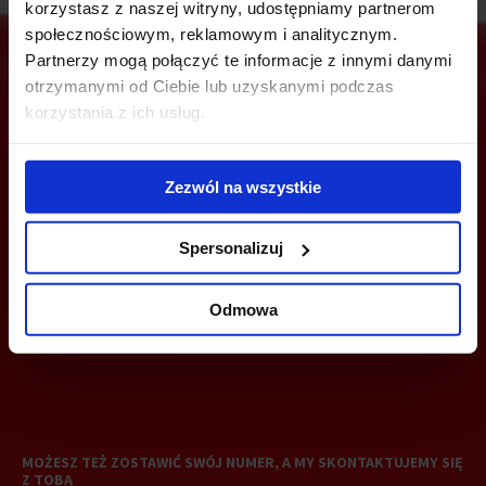
korzystasz z naszej witryny, udostępniamy partnerom
społecznościowym, reklamowym i analitycznym.
Partnerzy mogą połączyć te informacje z innymi danymi
otrzymanymi od Ciebie lub uzyskanymi podczas
korzystania z ich usług.
Jesteś zainteresowany tą ofertą?
Zezwól na wszystkie
ZADZWOŃ I DOWIEDZ SIĘ WIĘCEJ
Spersonalizuj
+48 12 294 94 30
Odmowa
krakow@bazabiur.pl
MOŻESZ TEŻ ZOSTAWIĆ SWÓJ NUMER, A MY SKONTAKTUJEMY SIĘ
Z TOBĄ