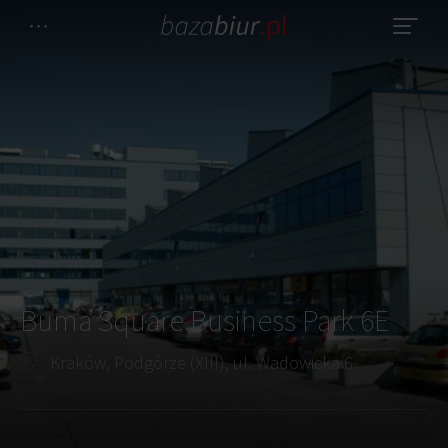
Buma Square Business Park 6E
Kraków, Podgórze (XIII), ul. Wadowicka 6