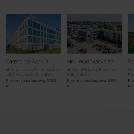
Enterprise Park D
Mix - Wadowicka 8a
Wa
al. Powstańców Wielkopolskich
ul. Wadowicka 8a, Podgórze
Wad
13f, Podgórze (XIII), Kraków
(XIII), Kraków
Kr
Powierzchnia biurowa: 5 533
Powierzchnia biurowa: 9 000
Pow
m²
m²
m²