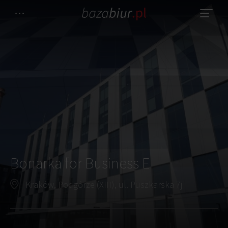
Bonarka for Business E
Kraków, Podgórze (XIII), ul. Puszkarska 7j