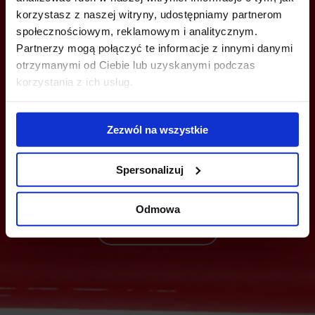
korzystasz z naszej witryny, udostępniamy partnerom
społecznościowym, reklamowym i analitycznym.
Partnerzy mogą połączyć te informacje z innymi danymi
otrzymanymi od Ciebie lub uzyskanymi podczas
korzystania z ich usług.
MOŻESZ TEŻ ZOSTAWIĆ SWÓJ NUMER, A MY SKONTAKTUJEMY SIĘ
Z TOBĄ
Zezwól na wszystkie
Spersonalizuj
Odmowa
Wyślij