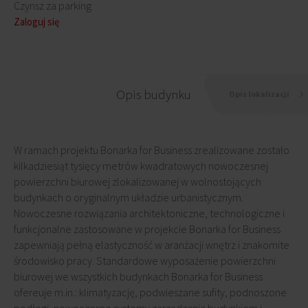
Czynsz za parking
Zaloguj się
Opis budynku
Opis lokalizacji
W ramach projektu Bonarka for Business zrealizowane zostało
kilkadziesiąt tysięcy metrów kwadratowych nowoczesnej
powierzchni biurowej zlokalizowanej w wolnostojących
budynkach o oryginalnym układzie urbanistycznym.
Nowoczesne rozwiązania architektoniczne, technologiczne i
funkcjonalne zastosowane w projekcie Bonarka for Business
zapewniają pełną elastyczność w aranżacji wnętrz i znakomite
środowisko pracy. Standardowe wyposażenie powierzchni
biurowej we wszystkich budynkach Bonarka for Business
ofereuje m.in.: klimatyzację, podwieszane sufity, podnoszone