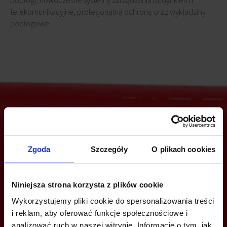
podłogi, nowoczesne systemy zarządzania budynkiem i
telekomunikacyjne, profesjonalną ochronę oraz wykładziny
podłogowe.
Jesteś zainteresowany tą ofertą?
Zgoda
Szczegóły
O plikach cookies
ZADZWOŃ I DOWIEDZ SIĘ WIĘCEJ
Niniejsza strona korzysta z plików cookie
Wykorzystujemy pliki cookie do spersonalizowania treści
+48 12 294 94 30
i reklam, aby oferować funkcje społecznościowe i
analizować ruch w naszej witrynie. Informacje o tym, jak
krakow@bazabiur.pl