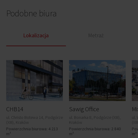
Podobne biura
Lokalizacja
Metraż
CHB14
Sawig Office
Mi
ul. Christo Botewa 14, Podgórze
ul. Bonarka 8, Podgórze (XIII),
ul.
(XIII), Kraków
Kraków
(XI
Powierzchnia biurowa: 4 213
Powierzchnia biurowa: 2 840
Pow
m²
m²
m²