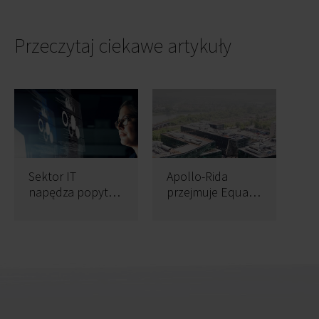
Przeczytaj ciekawe artykuły
Sektor IT
Apollo-Rida
napędza popyt
przejmuje Equal
na biura w Polsce
Business Park w
Krakowie