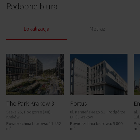
Podobne biura
Lokalizacja
Metraż
The Park Kraków 3
Portus
En
Saska 25, Podgórze (XIII),
ul. Kamieńskiego 51, Podgórze
al.
Kraków
(XIII), Kraków
13f
Powierzchnia biurowa: 11 452
Powierzchnia biurowa: 5 800
Pow
m²
m²
m²