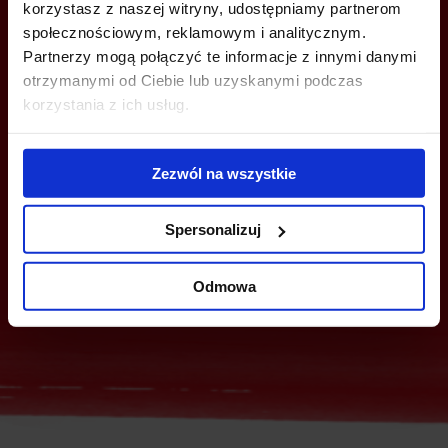
korzystasz z naszej witryny, udostępniamy partnerom
społecznościowym, reklamowym i analitycznym.
Partnerzy mogą połączyć te informacje z innymi danymi
otrzymanymi od Ciebie lub uzyskanymi podczas
MOŻESZ TEŻ ZOSTAWIĆ SWÓJ NUMER, A MY SKONTAKTUJEMY SIĘ
korzystania z ich usług.
Z TOBĄ
Zezwól na wszystkie
Spersonalizuj
Odmowa
Wyślij