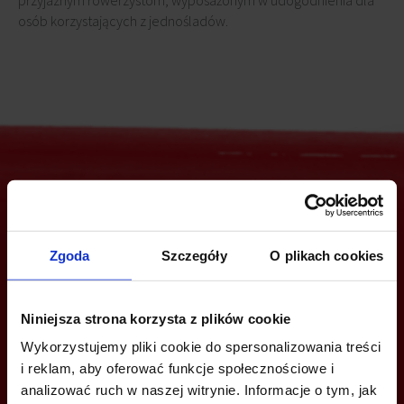
przyjaznym rowerzystom, wyposażonym w udogodnienia dla
osób korzystających z jednośladów.
Jesteś zainteresowany tą ofertą?
Zgoda
Szczegóły
O plikach cookies
ZADZWOŃ I DOWIEDZ SIĘ WIĘCEJ
Niniejsza strona korzysta z plików cookie
Wykorzystujemy pliki cookie do spersonalizowania treści
+48 12 294 94 30
i reklam, aby oferować funkcje społecznościowe i
krakow@bazabiur.pl
analizować ruch w naszej witrynie. Informacje o tym, jak