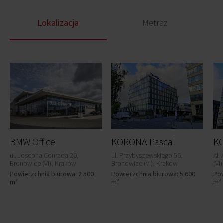
Lokalizacja
Metraż
BMW Office
KORONA Pascal
KO
ul. Josepha Conrada 20,
ul. Przybyszewskiego 56,
Al.
Bronowice (VI), Kraków
Bronowice (VI), Kraków
(VI
Powierzchnia biurowa: 2 500
Powierzchnia biurowa: 5 600
Pow
m²
m²
m²