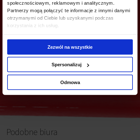
społecznościowym, reklamowym i analitycznym.
Partnerzy mogą połączyć te informacje z innymi danymi
otrzymanymi od Ciebie lub uzyskanymi podczas
MOŻESZ TEŻ ZOSTAWIĆ SWÓJ NUMER, A MY SKONTAKTUJEMY SIĘ
Z TOBĄ
korzystania z ich usług.
Zezwól na wszystkie
Spersonalizuj
Wyślij
Odmowa
Podobne biura