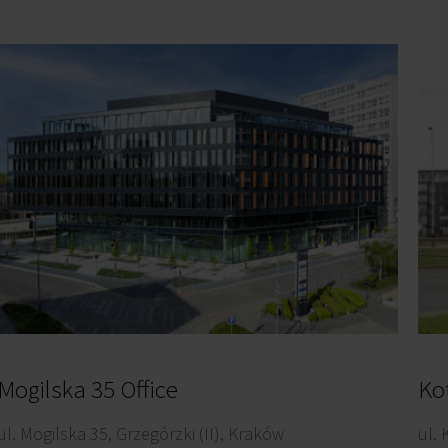
Mogilska 35 Office
Ko
ul. Mogilska 35, Grzegórzki (II), Kraków
ul. 