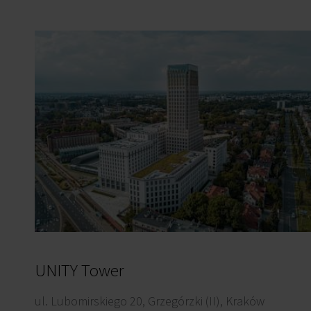
UNITY Tower
ul. Lubomirskiego 20, Grzegórzki (II), Kraków