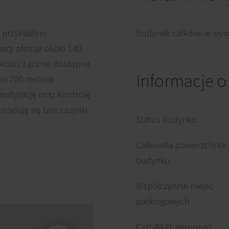
t przykładem
Budynek całkowicie wyna
cji oferuje około 140
kości. Łącznie dostępna
Informacje 
osi 700 metrów
imatyzację oraz kontrolę
ajdują się tam czujniki
Status budynku
Całkowita powierzchnia
budynku
Współczynnik miejsc
parkingowych
Certyfikat zielonego