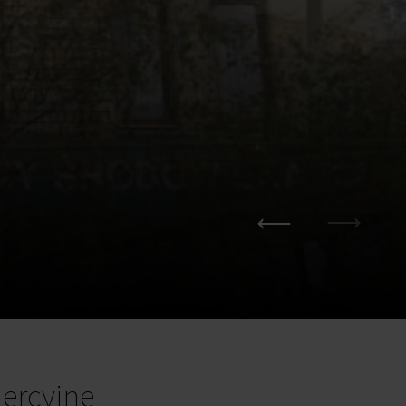
ercyjne