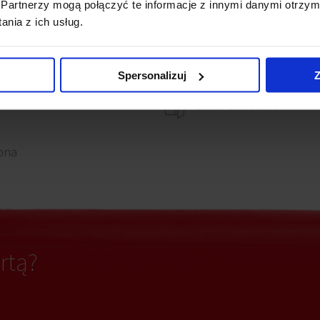
Partnerzy mogą połączyć te informacje z innymi danymi otrzym
nia z ich usług.
iki dymu
Kontrola dostępu
Spersonalizuj
Z
adzina
Okna otwierane
ona
rtą?