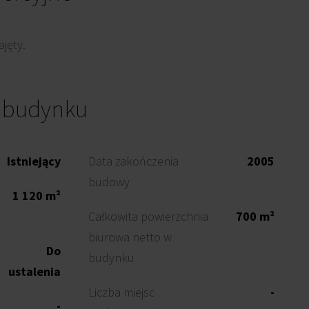
jęty.
o budynku
Istniejący
Data zakończenia
2005
budowy
1 120 m²
Całkowita powierzchnia
700 m²
biurowa netto w
Do
budynku
ustalenia
Liczba miejsc
-
-