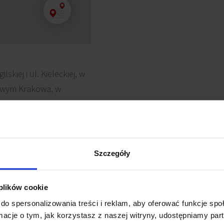
kiej i ul. Kieleckiej, w
owym Krakowa, w
 Sądu Rejonowego i
sta. Dużą zaletą
ównych węzłów
ęki czemu budynek
Szczegóły
samochodem, jak i
 plików cookie
do spersonalizowania treści i reklam, aby oferować funkcje sp
ormacje o tym, jak korzystasz z naszej witryny, udostępniamy p