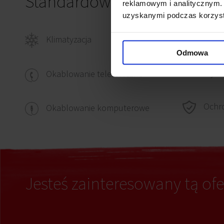
Standardowe wykończenie
reklamowym i analitycznym. 
uzyskanymi podczas korzysta
Klimatyzacja
Czujn
Odmowa
Wykł
Okablowanie telefoniczne
Ochr
Okablowanie komputerowe
Jesteś zainteresowany tą ofe