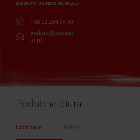
ZADZWOŃ I DOWIEDZ SIĘ WIĘCEJ
+48 12 294 94 30
krakow@bazabi
ur.pl
Podobne biura
Lokalizacja
Metraż