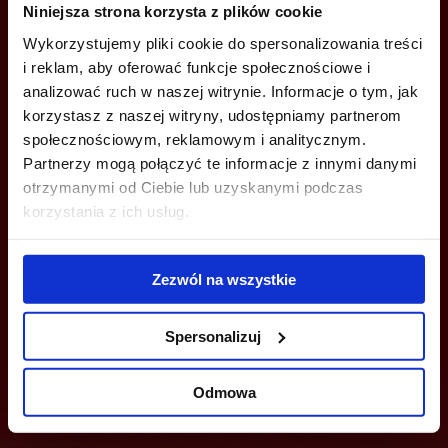
Niniejsza strona korzysta z plików cookie
+48 12 294 94 30
Wykorzystujemy pliki cookie do spersonalizowania treści
krakow@bazabiur.pl
i reklam, aby oferować funkcje społecznościowe i
analizować ruch w naszej witrynie. Informacje o tym, jak
korzystasz z naszej witryny, udostępniamy partnerom
społecznościowym, reklamowym i analitycznym.
Partnerzy mogą połączyć te informacje z innymi danymi
otrzymanymi od Ciebie lub uzyskanymi podczas
MOŻESZ TEŻ ZOSTAWIĆ SWÓJ NUMER, A MY SKONTAKTUJEMY SIĘ
Z TOBĄ
korzystania z ich usług.
Zezwól na wszystkie
Spersonalizuj
Wyślij
Odmowa