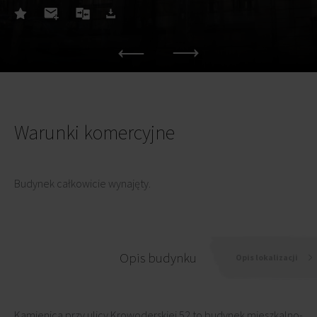
Warunki komercyjne
Budynek całkowicie wynajęty.
Opis budynku
Opis lokalizacji
Kamienica przy ulicy Krowoderskiej 52 to budynek mieszkalno-