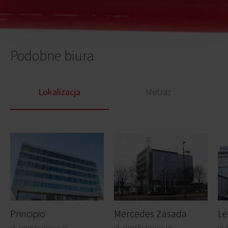
Podobne biura
Lokalizacja
Metraż
Principio
Mercedes Zasada
Le
ul. Armii Krajowej 25,
ul. Armii Krajowej 19,
ul.