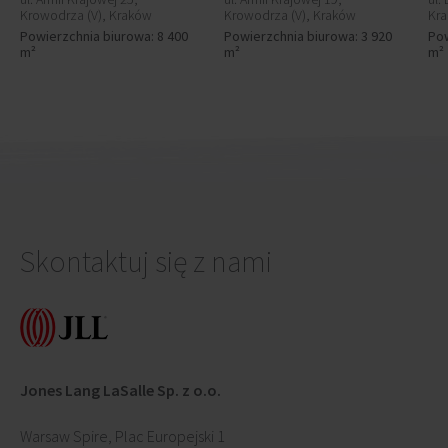
Krowodrza (V), Kraków
Krowodrza (V), Kraków
Kr
Powierzchnia biurowa: 8 400
Powierzchnia biurowa: 3 920
Pow
m²
m²
m²
Skontaktuj się z nami
Jones Lang LaSalle Sp. z o.o.
Warsaw Spire, Plac Europejski 1