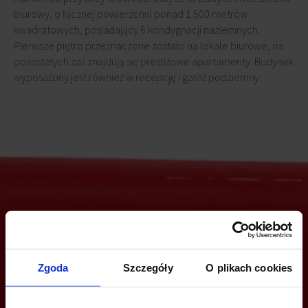
biurowy, o łącznej powierzchni ponad 1 500 metrów
kwadratowych, posiadający 6 kondygnacji naziemnych.
Pierwsze piętro przeznaczone zostało na lokale biurowe, na
pozostałych zaś znajdują się prestiżowe apartamenty. Budynek
wyposażony jest również w recepcję i garaż podziemny.
Jesteś zainteresowany tą ofertą?
Zgoda
Szczegóły
O plikach cookies
ZADZWOŃ I DOWIEDZ SIĘ WIĘCEJ