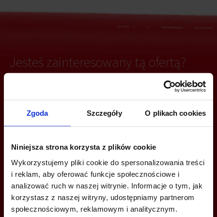
Jesteś zainteresowany tą ofertą?
ZADZWOŃ I DOWIEDZ SIĘ WIĘCEJ
Zgoda
Szczegóły
O plikach cookies
+48 12 294 94 30
Niniejsza strona korzysta z plików cookie
krakow@bazabiur.pl
Wykorzystujemy pliki cookie do spersonalizowania treści
i reklam, aby oferować funkcje społecznościowe i
analizować ruch w naszej witrynie. Informacje o tym, jak
korzystasz z naszej witryny, udostępniamy partnerom
społecznościowym, reklamowym i analitycznym.
MOŻESZ TEŻ ZOSTAWIĆ SWÓJ NUMER, A MY SKONTAKTUJEMY SIĘ