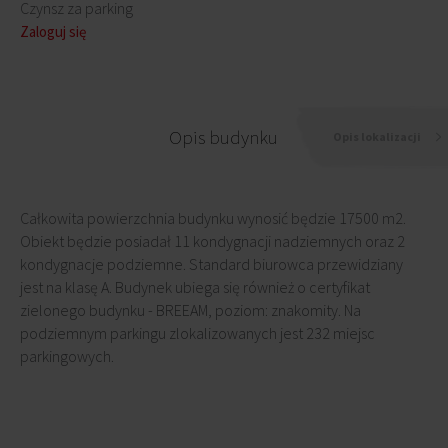
Czynsz za parking
Zaloguj się
Opis budynku
Opis lokalizacji
Całkowita powierzchnia budynku wynosić będzie 17500 m2.
Obiekt będzie posiadał 11 kondygnacji nadziemnych oraz 2
kondygnacje podziemne. Standard biurowca przewidziany
jest na klasę A. Budynek ubiega się również o certyfikat
zielonego budynku - BREEAM, poziom: znakomity. Na
podziemnym parkingu zlokalizowanych jest 232 miejsc
parkingowych.