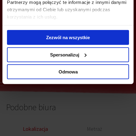
Z TOBĄ
Partnerzy mogą połączyć te informacje z innymi danymi
otrzymanymi od Ciebie lub uzyskanymi podczas
korzystania z ich usług.
Zezwól na wszystkie
Spersonalizuj
Wyślij
Odmowa
Podobne biura
Lokalizacja
Metraż