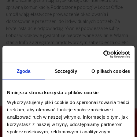
telefoniczne gwarantują szybki dostęp do internetu oraz
sprawną komunikację. Podnoszone podłogi w Lobos Office
umożliwiają elastyczne prowadzenie okablowania i
dostosowanie przestrzeni do indywidualnych potrzeb. Za
kryte instalacje odpowiadają również podwieszane sufity.
Lobos w Krakowie gwarantuje nieprzerwane zasilanie. Własna
stacja trafo z agregatem prądotwórczym zabezpiecza obiekt
przed przerwami w dostawie prądu. Do dyspozycji najemców
Lobos Office pozostaje również recepcja z obsługą, biuro
serwis oraz punkt poligraficzny. Na każdym piętrze możliwa jest
instalacja wielofunkcyjnego urządzenia ksero.
Zgoda
Szczegóły
O plikach cookies
Niniejsza strona korzysta z plików cookie
Wykorzystujemy pliki cookie do spersonalizowania treści
i reklam, aby oferować funkcje społecznościowe i
analizować ruch w naszej witrynie. Informacje o tym, jak
korzystasz z naszej witryny, udostępniamy partnerom
społecznościowym, reklamowym i analitycznym.