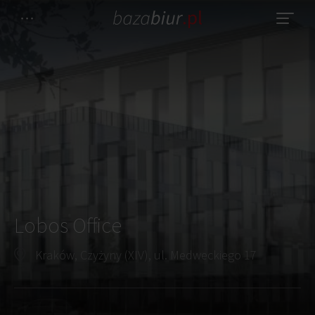
Lobos Office
Kraków, Czyżyny (XIV), ul. Medweckiego 17