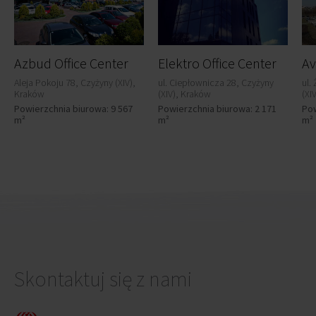
Azbud Office Center
Elektro Office Center
Av
Aleja Pokoju 78, Czyżyny (XIV),
ul. Ciepłownicza 28, Czyżyny
ul.
Kraków
(XIV), Kraków
(XI
Powierzchnia biurowa: 9 567
Powierzchnia biurowa: 2 171
Pow
m²
m²
m²
Skontaktuj się z nami