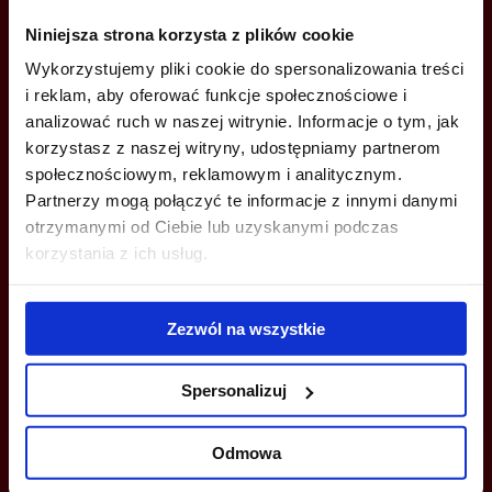
Niniejsza strona korzysta z plików cookie
+48 22 167 04 00
Wykorzystujemy pliki cookie do spersonalizowania treści
i reklam, aby oferować funkcje społecznościowe i
info@bazabiur.pl
analizować ruch w naszej witrynie. Informacje o tym, jak
korzystasz z naszej witryny, udostępniamy partnerom
społecznościowym, reklamowym i analitycznym.
Partnerzy mogą połączyć te informacje z innymi danymi
otrzymanymi od Ciebie lub uzyskanymi podczas
MOŻESZ TEŻ ZOSTAWIĆ SWÓJ NUMER, A MY SKONTAKTUJEMY SIĘ
korzystania z ich usług.
Z TOBĄ
Zezwól na wszystkie
Spersonalizuj
Odmowa
Wyślij