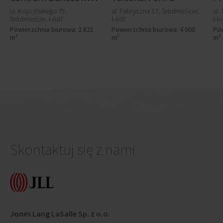
ul. Kopcińskiego 79,
ul. Fabryczna 17, Śródmieście,
ul.
Śródmieście, Łódź
Łódź
Łó
Powierzchnia biurowa: 2 821
Powierzchnia biurowa: 4 600
Pow
m²
m²
m²
Skontaktuj się z nami
Jones Lang LaSalle Sp. z o.o.