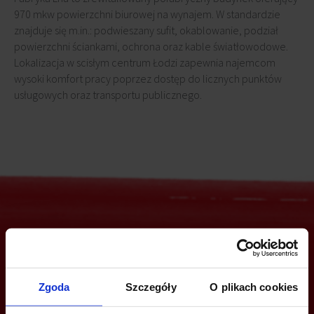
970 mkw powierzchni biurowej na wynajem. W standardzie
znajduje się m.in.: podwieszany sufit, okablowanie, podział
powierzchni ściankami, ochrona oraz kable światłowodowe.
Lokalizacja w scisłym centrum Łodzi zapewnia najemcom
wysoki komfort pracy poprzez dostęp do licznych punktów
usługowych oraz transportu publicznego.
Jesteś zainteresowany tą ofertą?
Zgoda
Szczegóły
O plikach cookies
ZADZWOŃ I DOWIEDZ SIĘ WIĘCEJ