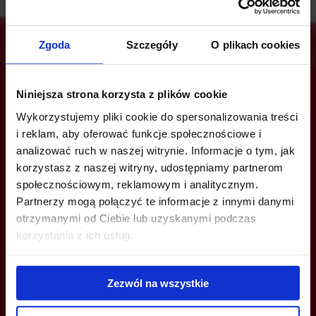
Zgoda
Szczegóły
O plikach cookies
Jesteś zainteresowany tą ofertą?
Niniejsza strona korzysta z plików cookie
Wykorzystujemy pliki cookie do spersonalizowania treści
i reklam, aby oferować funkcje społecznościowe i
analizować ruch w naszej witrynie. Informacje o tym, jak
ZADZWOŃ I DOWIEDZ SIĘ WIĘCEJ
korzystasz z naszej witryny, udostępniamy partnerom
społecznościowym, reklamowym i analitycznym.
+48 22 167 04 00
Partnerzy mogą połączyć te informacje z innymi danymi
info@bazabiur.pl
otrzymanymi od Ciebie lub uzyskanymi podczas
korzystania z ich usług.
Zezwól na wszystkie
MOŻESZ TEŻ ZOSTAWIĆ SWÓJ NUMER, A MY SKONTAKTUJEMY SIĘ