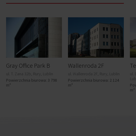
Gray Office Park B
Wallenroda 2F
Te
ul. T. Zana 32b, Rury, Lublin
ul. Wallenroda 2F, Rury, Lublin
ul.
Lub
Powierzchnia biurowa: 3 798
Powierzchnia biurowa: 2 124
m²
m²
Pow
m²