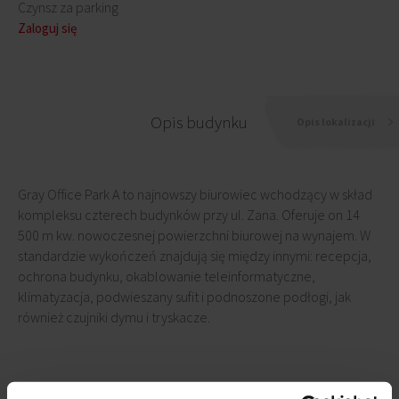
Czynsz za parking
Zaloguj się
Opis budynku
Opis lokalizacji
Gray Office Park A to najnowszy biurowiec wchodzący w skład
kompleksu czterech budynków przy ul. Zana. Oferuje on 14
500 m kw. nowoczesnej powierzchni biurowej na wynajem. W
standardzie wykończeń znajdują się między innymi: recepcja,
ochrona budynku, okablowanie teleinformatyczne,
klimatyzacja, podwieszany sufit i podnoszone podłogi, jak
również czujniki dymu i tryskacze.