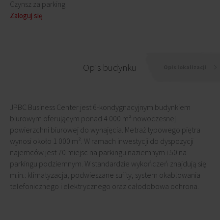
Czynsz za parking
Zaloguj się
Opis budynku
Opis lokalizacji
JPBC Business Center jest 6-kondygnacyjnym budynkiem
biurowym oferującym ponad 4 000 m² nowoczesnej
powierzchni biurowej do wynajęcia. Metraż typowego piętra
wynosi około 1 000 m². W ramach inwestycji do dyspozycji
najemców jest 70 miejsc na parkingu naziemnym i 50 na
parkingu podziemnym. W standardzie wykończeń znajdują się
m.in.: klimatyzacja, podwieszane sufity, system okablowania
telefonicznego i elektrycznego oraz całodobowa ochrona.