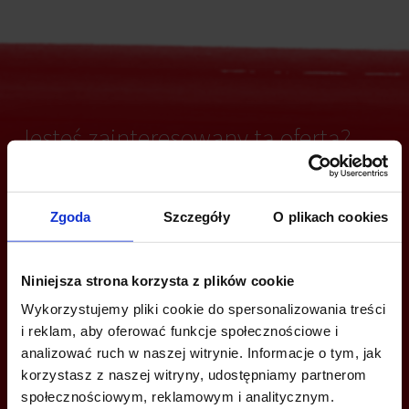
Jesteś zainteresowany tą ofertą?
Zgoda
Szczegóły
O plikach cookies
ZADZWOŃ I DOWIEDZ SIĘ WIĘCEJ
+48 22 167 04 00
Niniejsza strona korzysta z plików cookie
info@bazabiur.pl
Wykorzystujemy pliki cookie do spersonalizowania treści
i reklam, aby oferować funkcje społecznościowe i
analizować ruch w naszej witrynie. Informacje o tym, jak
korzystasz z naszej witryny, udostępniamy partnerom
społecznościowym, reklamowym i analitycznym.