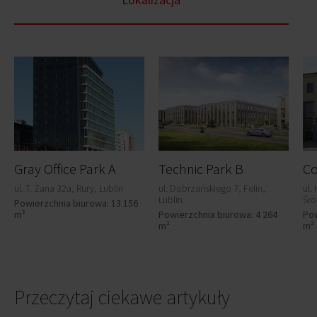
Gray Office Park A
Technic Park B
Co
ul. T. Zana 32a, Rury, Lublin
ul. Dobrzańskiego 7, Felin,
ul.
Lublin
Śró
Powierzchnia biurowa: 13 156
m²
Powierzchnia biurowa: 4 264
Pow
m²
m²
Przeczytaj ciekawe artykuły