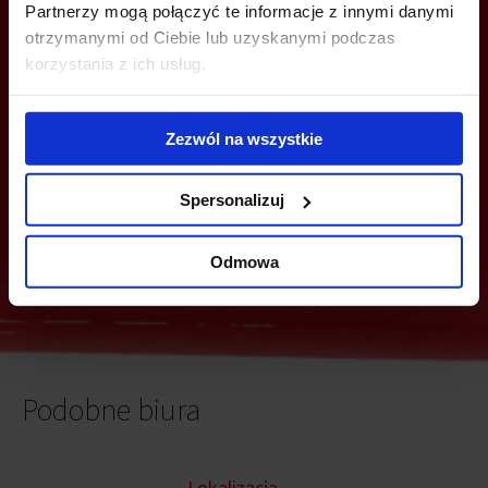
Partnerzy mogą połączyć te informacje z innymi danymi
MOŻESZ TEŻ ZOSTAWIĆ SWÓJ NUMER, A MY SKONTAKTUJEMY SIĘ
Z TOBĄ
otrzymanymi od Ciebie lub uzyskanymi podczas
korzystania z ich usług.
Zezwól na wszystkie
Spersonalizuj
Wyślij
Odmowa
Podobne biura
Lokalizacja