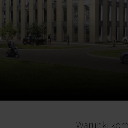
A
Warunki kom