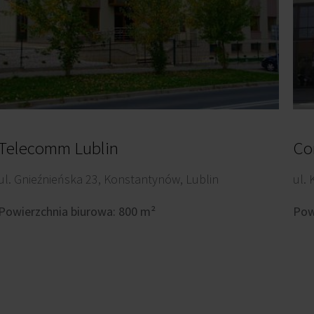
Telecomm Lublin
Co
ul. Gnieźnieńska 23, Konstantynów, Lublin
ul. 
Powierzchnia biurowa: 800 m²
Pow