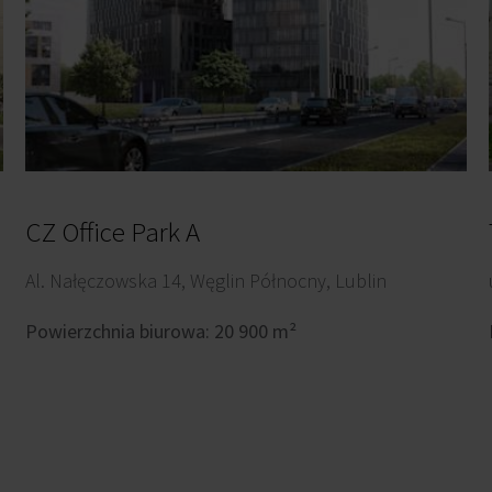
CZ Office Park A
Al. Nałęczowska 14, Węglin Północny, Lublin
Powierzchnia biurowa: 20 900 m²