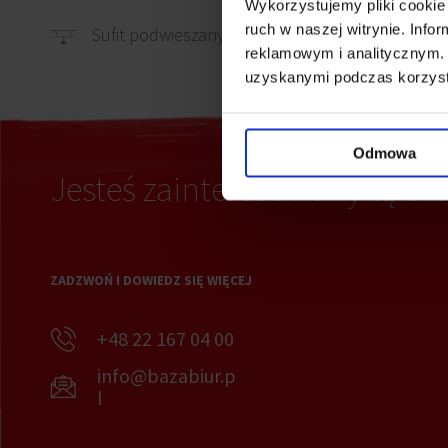
Wykorzystujemy pliki cookie 
ruch w naszej witrynie. Inf
Okabl
Sufit podwieszany
reklamowym i analitycznym. 
uzyskanymi podczas korzysta
Odmowa
Jesteś zainteresowany tą ofe
ZADZWOŃ I DOWIEDZ SIĘ WIĘCEJ
+48 22 167 04 00
info@bazabiur.p
l