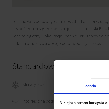
Technic Park położony jest na osiedlu Felin, przy uli
bezpośrednim sąsiedztwie znajduje się Lubelski Par
Technologiczny. Lokalizacja Technic Park zapewnia d
Lublina oraz szybki dostęp do obwodnicy miasta.
Standardowe wykończenie
Klimatyzacja
Okabl
Zgoda
Okab
Podniesiona podłoga
Niniejsza strona korzysta z