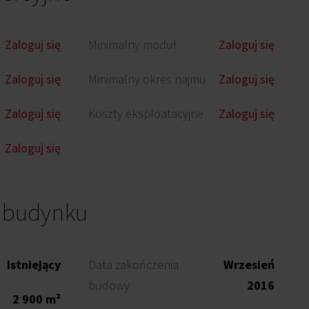
Zaloguj się
Minimalny moduł
Zaloguj się
Zaloguj się
Minimalny okres najmu
Zaloguj się
Zaloguj się
Koszty eksploatacyjne
Zaloguj się
Zaloguj się
o budynku
Istniejący
Data zakończenia
Wrzesień
budowy
2016
2 900 m²