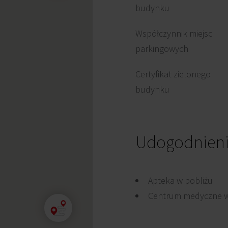
budynku
Współczynnik miejsc
parkingowych
Certyfikat zielonego
budynku
Udogodnien
Apteka w pobliżu
Centrum medyczne w