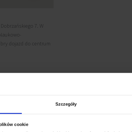
cy Dobrzańskiego 7. W
k Naukowo-
obry dojazd do centrum
owanie telefoniczne
Wykładzina
Szczegóły
Światłowody
lowanie komputerowe
 plików cookie