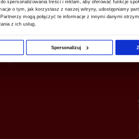
do spersonalizowania treści i reklam, aby oferować funkcje sp
ormacje o tym, jak korzystasz z naszej witryny, udostępniamy p
Kontrola dostępu
owanie elektryczne
Partnerzy mogą połączyć te informacje z innymi danymi otrzym
nia z ich usług.
Spersonalizuj
Z
rtą?