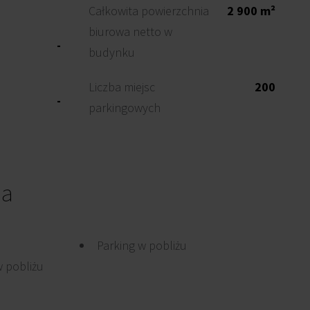
Całkowita powierzchnia
2 900 m²
biurowa netto w
-
budynku
Liczba miejsc
200
-
parkingowych
ia
Parking w pobliżu
 pobliżu