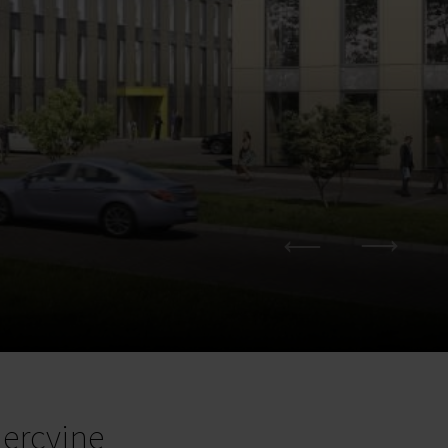
ercyjne