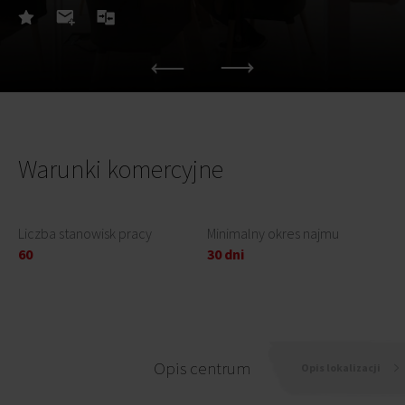
Warunki komercyjne
Liczba stanowisk pracy
Minimalny okres najmu
60
30 dni
Opis centrum
Opis lokalizacji