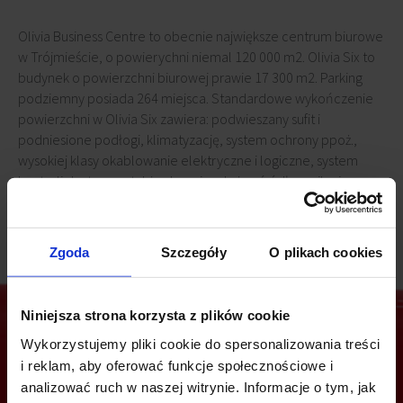
Olivia Business Centre to obecnie największe centrum biurowe
w Trójmieście, o powierychni niemal 120 000 m2. Olivia Six to
budynek o powierzchni biurowej prawie 17 300 m2. Parking
podziemny posiada 264 miejsca. Standardowe wykończenie
powierzchni w Olivia Six zawiera: podwieszany sufit i
podniesione podłogi, klimatyzację, system ochrony ppoż.,
wysokiej klasy okablowanie elektryczne i logiczne, system
kontroli dostępu, a także dwa niezależne źródła zasilania.
Zgoda
Szczegóły
O plikach cookies
Niniejsza strona korzysta z plików cookie
Wykorzystujemy pliki cookie do spersonalizowania treści
i reklam, aby oferować funkcje społecznościowe i
Jesteś zainteresowany tą ofertą?
analizować ruch w naszej witrynie. Informacje o tym, jak