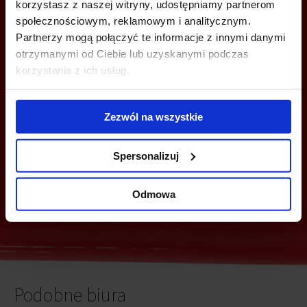
korzystasz z naszej witryny, udostępniamy partnerom
społecznościowym, reklamowym i analitycznym.
Partnerzy mogą połączyć te informacje z innymi danymi
ZADZWOŃ I DOWIEDZ SIĘ WIĘCEJ
otrzymanymi od Ciebie lub uzyskanymi podczas
korzystania z ich usług.
+48 22 167 04 00
flexoffice@bazabiur.pl
Zezwól na wszystkie
Wyślij zapytanie
Spersonalizuj
Zapytanie zbiorcze
Odmowa
Podobne biura