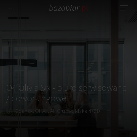
O4 Olivia Six - biuro serwisowane
/ coworkingowe
Gdańsk, Oliwa, Al. Grunwaldzka 472D