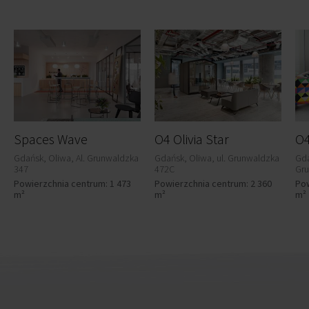
Spaces Wave
O4 Olivia Star
O4
Gdańsk, Oliwa, Al. Grunwaldzka
Gdańsk, Oliwa, ul. Grunwaldzka
Gda
347
472C
Gr
Powierzchnia centrum: 1 473
Powierzchnia centrum: 2 360
Pow
m²
m²
m²