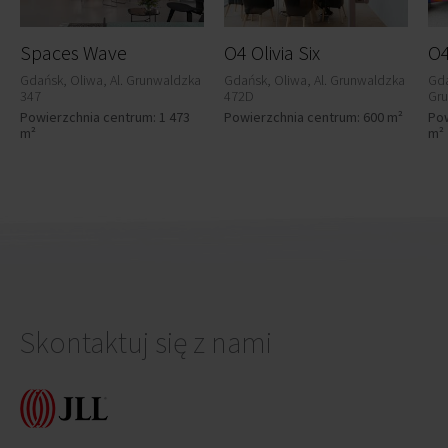
Spaces Wave
O4 Olivia Six
O4
Gdańsk, Oliwa, Al. Grunwaldzka
Gdańsk, Oliwa, Al. Grunwaldzka
Gda
347
472D
Gr
Powierzchnia centrum: 1 473
Powierzchnia centrum: 600 m²
Pow
m²
m²
Skontaktuj się z nami