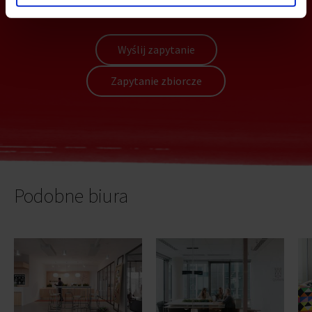
flexoffice@bazabiur.pl
Wyślij zapytanie
Zapytanie zbiorcze
Podobne biura