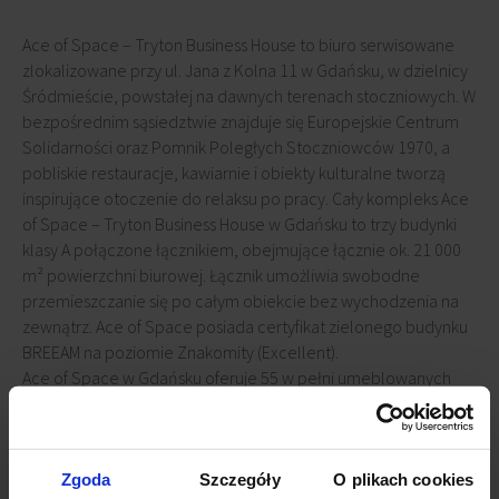
Ace of Space – Tryton Business House to biuro serwisowane
zlokalizowane przy ul. Jana z Kolna 11 w Gdańsku, w dzielnicy
Śródmieście, powstałej na dawnych terenach stoczniowych. W
bezpośrednim sąsiedztwie znajduje się Europejskie Centrum
Solidarności oraz Pomnik Poległych Stoczniowców 1970, a
pobliskie restauracje, kawiarnie i obiekty kulturalne tworzą
inspirujące otoczenie do relaksu po pracy. Cały kompleks Ace
of Space – Tryton Business House w Gdańsku to trzy budynki
klasy A połączone łącznikiem, obejmujące łącznie ok. 21 000
m² powierzchni biurowej. Łącznik umożliwia swobodne
przemieszczanie się po całym obiekcie bez wychodzenia na
zewnątrz. Ace of Space posiada certyfikat zielonego budynku
BREEAM na poziomie Znakomity (Excellent).
Ace of Space w Gdańsku oferuje 55 w pełni umeblowanych
stanowisk pracy w 5 prywatnych biurach oraz 1 sali
konferencyjnej. Centrum zapewnia szybkie Wi-Fi, łącze
Ethernet, a codzienna praca przebiega sprawnie dzięki
dostępnemu na miejscu ksero i obsłudze recepcyjnej.
Zgoda
Szczegóły
O plikach cookies