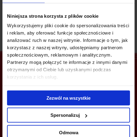
Zmotoryzowani najemcy Ace of Space mają do dyspozycji
podziemny parking liczący 262 miejsca postojowe. W okolicy
dostępny jest też ogólnodostępny parking miejski.
Niniejsza strona korzysta z plików cookie
Wykorzystujemy pliki cookie do spersonalizowania treści
i reklam, aby oferować funkcje społecznościowe i
analizować ruch w naszej witrynie. Informacje o tym, jak
korzystasz z naszej witryny, udostępniamy partnerom
społecznościowym, reklamowym i analitycznym.
Partnerzy mogą połączyć te informacje z innymi danymi
otrzymanymi od Ciebie lub uzyskanymi podczas
korzystania z ich usług.
Jesteś zainteresowany tą ofertą?
Zezwól na wszystkie
ZADZWOŃ I DOWIEDZ SIĘ WIĘCEJ
Spersonalizuj
+48 22 167 04 00
Odmowa