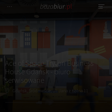
Ace of Space Tryton Business
House Gdańsk - biuro
serwisowane
Gdańsk, Śródmieście, ul. Jana z Kolna 11