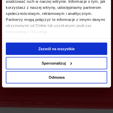
analizować ruch w naszej witrynie. Informacje o tym, jak
Jesteś zainteresowany tą ofertą?
korzystasz z naszej witryny, udostępniamy partnerom
społecznościowym, reklamowym i analitycznym.
Partnerzy mogą połączyć te informacje z innymi danymi
otrzymanymi od Ciebie lub uzyskanymi podczas
ZADZWOŃ I DOWIEDZ SIĘ WIĘCEJ
korzystania z ich usług.
+48 22 167 04 00
Zezwól na wszystkie
flexoffice@bazabiur.pl
Spersonalizuj
Wyślij zapytanie
Odmowa
Zapytanie zbiorcze