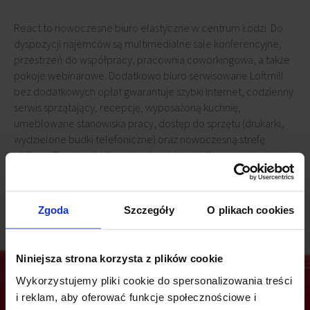
React to nowoczesne biuro elastyczne w centrum Łodzi. Do
dyspozycji najemców są multimedialne sale konferencyjne,
przestrzeń do współpracy, pracownia coworkingowa, a także
pokoje webinarowe. Dodatkowo biuro serwisowane Loftmill
bez dodatkowych opłat gwarantuje szybki Internet, codzienny
serwis sprzątający, recepcję, wyposażoną kuchnię,
umeblowane stanowiska pracy, dostęp do sprzętu (drukarki,
wydzielone budki telefoniczne) oraz nowoczesną strefę
chillout. Co więcej, klienci cenią sobie wyjątkowy design i
gustowną aranżację wnętrz, które umilają czas pracy.
Zgoda
Szczegóły
O plikach cookies
Niniejsza strona korzysta z plików cookie
Wykorzystujemy pliki cookie do spersonalizowania treści
i reklam, aby oferować funkcje społecznościowe i