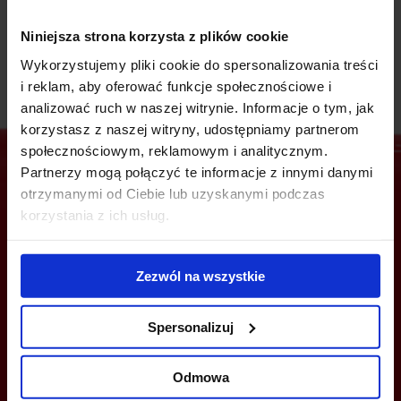
zalety lokalizacji, naszych doświadczeń z innych projektów
oraz nowoczesnych rozwiązań usprawniających pracę.
Niniejsza strona korzysta z plików cookie
Wykorzystujemy pliki cookie do spersonalizowania treści
i reklam, aby oferować funkcje społecznościowe i
analizować ruch w naszej witrynie. Informacje o tym, jak
korzystasz z naszej witryny, udostępniamy partnerom
społecznościowym, reklamowym i analitycznym.
Partnerzy mogą połączyć te informacje z innymi danymi
otrzymanymi od Ciebie lub uzyskanymi podczas
Jesteś zainteresowany tą ofertą?
korzystania z ich usług.
Zezwól na wszystkie
ZADZWOŃ I DOWIEDZ SIĘ WIĘCEJ
Spersonalizuj
+48 22 167 04 00
Odmowa
flexoffice@bazabiur.pl