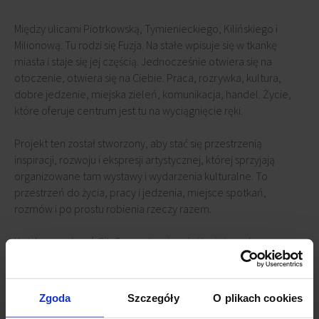
Między ulicami Piotrkowską, Tymienieckiego, Kilińskiego i
Milionową. Tu rodzi się Fuzja. Na stałe wpisuje się w tkankę
miasta i staje się jej częścią. Jednocześnie otwiera się na
otoczenie, otwiera się na Ciebie. Praca, rozrywka, kultura,
dobre jedzenie, miejska zieleń, komunikacja, handel. Życie,
które oferuje centrum jest tu na wyciągnięcie ręki.
Projekt ten został stworzony, aby stać się przestrzenią
inspiracji, rozwoju i ekspresji artystycznej, której sprzyjają
organizowane tam wystawy i wydarzenia kulturalne. To
przestrzeń do życia, pracy i jedzenia, miejsce spotkań,
rozmów i po prostu robienia rzeczy razem.
Każda przestrzeń CitySpace to więcej niż miejsce do pracy.
Tworzymy projekty all-in-one, gdzie w obrębie jednego biura
znajdziesz wszystkie usługi i udogodnienia, które pozwolą
Twojej firmie działać łatwo i efektywnie. CitySpace Fuzja
Zgoda
Szczegóły
O plikach cookies
zaprojektowano tak, aby jak najlepiej wykorzystać wszystkie