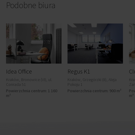
Podobne biura
Idea Office
Regus K1
Kraków, Bronowice (VI), ul.
Kraków, Grzegórzki (II), Aleja
Kra
Conrada 51
Pokoju 1
Za
Powierzchnia centrum: 1 160
Powierzchnia centrum: 900 m²
Pow
m²
m²