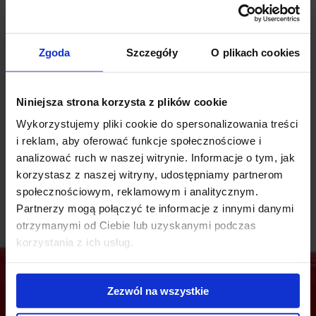
- parking podziemny dla najemców,
- parking dla Gości,
- szybki Internet (światłowód) 100/100 Mbs,
- kolorowa drukarka i skaner,
Zgoda
Szczegóły
O plikach cookies
- w pełni wyposażona kuchnia (kawa z ekspresu, mleko,
herbata),
- strefa wypoczynku,
Niniejsza strona korzysta z plików cookie
- salka konferencyjna (ilość godzin w zależności od ilości
Wykorzystujemy pliki cookie do spersonalizowania treści
wynajętych biurek),
i reklam, aby oferować funkcje społecznościowe i
- codzienne sprzątanie biura,
analizować ruch w naszej witrynie. Informacje o tym, jak
- obsługa Administratora Budynku.
korzystasz z naszej witryny, udostępniamy partnerom
społecznościowym, reklamowym i analitycznym.
Partnerzy mogą połączyć te informacje z innymi danymi
otrzymanymi od Ciebie lub uzyskanymi podczas
korzystania z ich usług.
Zezwól na wszystkie