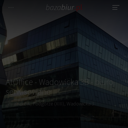
AtOffice - Wadowicka 3B - biuro
serwisowane
Kraków, Podgórze (XIII), Wadowicka 3