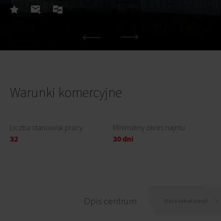
Warunki komercyjne
Liczba stanowisk pracy
Minimalny okres najmu
32
30 dni
Opis centrum
Opis lokalizacji