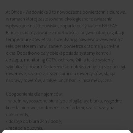
At Office - Wadowicka 3 to nowoczesna powierzchnia biurowa,
w ramach której zastosowano ekologiczne rozwiązania
wpływające na środowisko, poparte certyfikatem BREEAM.
Biura są klimatyzowane z możliwością indywidualnej regulacji
temperatury powietrza, z wentylacją nawiewno-wywiewną z
rekuperatorem i nawilżaniem powietrza oraz mają uchylne
okna. Dodatkowo cały obiekt posiada systemy kontroli
dostępu, monitoring CCTV, ochronę 24h a także systemy
sygnalizacji pożaru. Na terenie kompleksu znajdują się parkingi
rowerowe, szatnie z prysznicami dla rowerzystów, stacja
naprawy rowerów, a także lunch bar i klinika medyczna.
Udogodnienia dla najemców:
- w pełni wyposażone biura typu plug&play: biurka, wygodne
krzesła biurowe, kontenerki z szufladami, szafki i szafy na
dokumenty,
- dostęp do biura 24h / dobę,
- recepcja budynku,