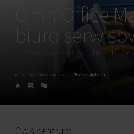
OmniOffice Ma
biuro serwis
Kraków, Stare Miasto (I), Ul. Piłsudskiego 
Biura
Biura elastyczne
OmniOffice Marshal Center
Opis centrum