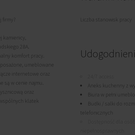
 firmy?
Liczba stanowisk pracy
j kamienicy,
udskiego 28A.
Udogodnieni
alny komfort pracy.
wyposażone, umeblowane
 łącze internetowe oraz
24/7 access
 są w cenie najmu.
Aneks kuchenny z w
rysznicową oraz
Biura w pełni umebl
 wspólnych klatek
Budki / salki do roz
telefonicznych
Dostępność dla osó
niepełnosprawnych