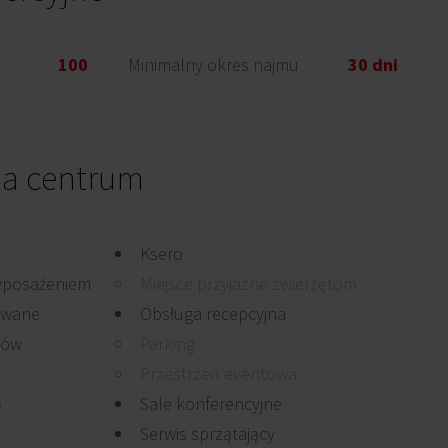
100
Minimalny okres najmu
30 dni
a centrum
Ksero
yposażeniem
Miejsce przyjazne zwierzętom
owane
Obsługa recepcyjna
mów
Parking
Przestrzeń eventowa
b
Sale konferencyjne
Serwis sprzątający