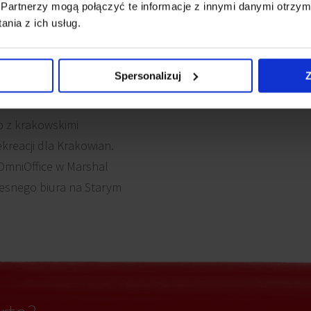
Partnerzy mogą połączyć te informacje z innymi danymi otrzym
nia z ich usług.
Spersonalizuj
Z
cu Krakowa, w obrębie
to z krakowskimi
kreacji dla Krakowian.
OmniOffice w Marshal
esnego biura na Starym