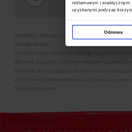
reklamowym i analitycznym. 
uzyskanymi podczas korzysta
Odmowa
OmniOffice Marshal Center znajduje się w samym ser
Starego Miasta.
Ulica Marszałka Józefa Piłsudskiego łączy Stare Mias
Błoniami, będącymi ulubionym miejscem spacerów i re
Bezkonkurencyjny dojazd do komfortowej lokalizacji 
Center to wyjątkowa możliwość korzystania z nowocz
Mieście w Krakowie.