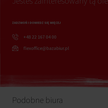
Jesteś zainteresowany tą ofe
ZADZWOŃ I DOWIEDZ SIĘ WIĘCEJ
+48 22 167 04 00
flexoffice@bazabiur.pl
Podobne biura