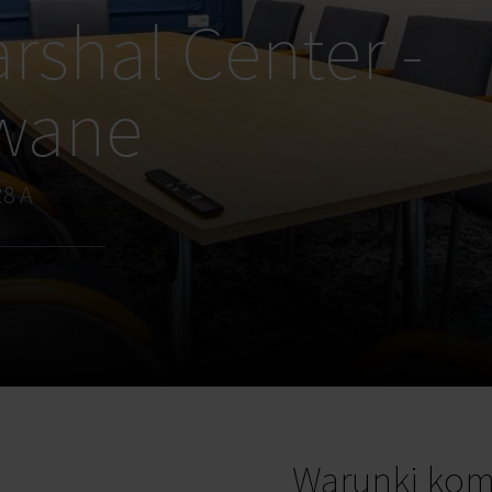
rshal Center -
owane
28 A
Warunki kom