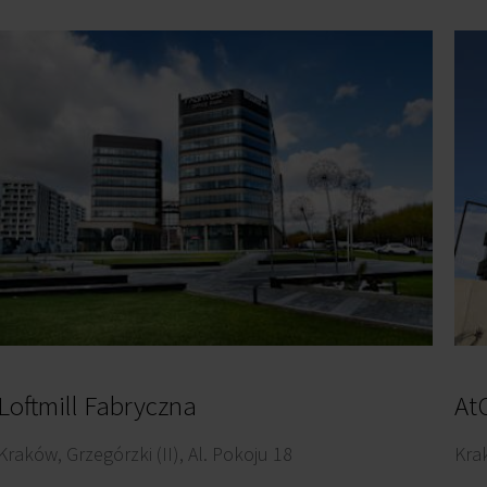
Loftmill Fabryczna
AtO
Kraków, Grzegórzki (II), Al. Pokoju 18
Krak