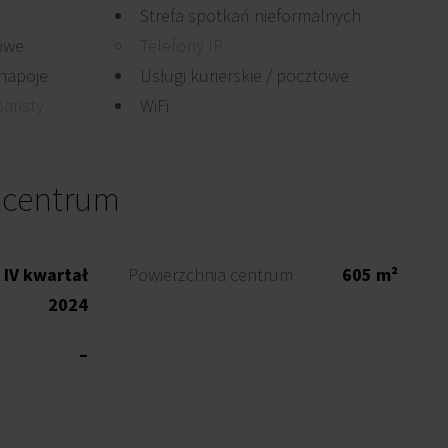
Strefa spotkań nieformalnych
owe
Telefony IP
 napoje
Usługi kurierskie / pocztowe
aristy
WiFi
 centrum
IV kwartał
Powierzchnia centrum
605 m²
2024
–