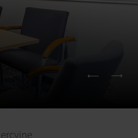
ercyjne