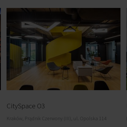
CitySpace O3
Kraków, Prądnik Czerwony (III), ul. Opolska 114