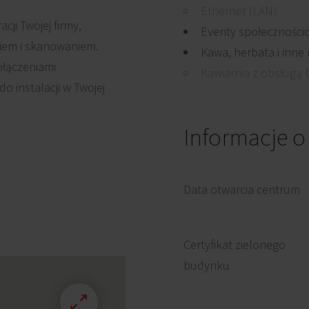
Ethernet (LAN)
cji Twojej firmy,
Eventy społeczności
niem i skanowaniem.
Kawa, herbata i inne
ołączeniami
Kawiarnia z obsługą b
 instalacji w Twojej
Informacje o
Data otwarcia centrum
Certyfikat zielonego
budynku