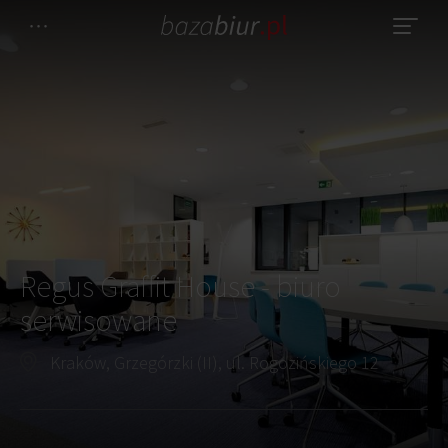
Regus Graffit House - biuro
serwisowane
Kraków, Grzegórzki (II), ul. Rogozińskiego 12