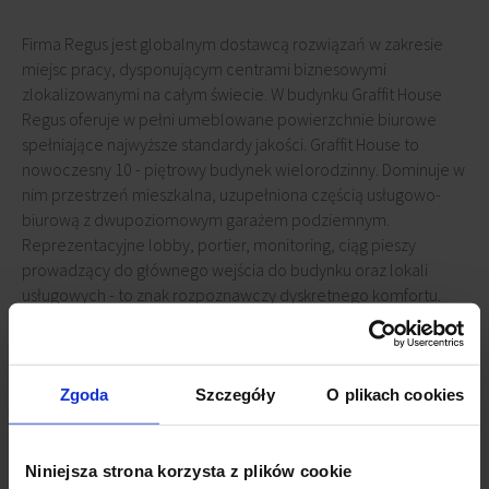
Firma Regus jest globalnym dostawcą rozwiązań w zakresie
miejsc pracy, dysponującym centrami biznesowymi
zlokalizowanymi na całym świecie. W budynku Graffit House
Regus oferuje w pełni umeblowane powierzchnie biurowe
spełniające najwyższe standardy jakości. Graffit House to
nowoczesny 10 - piętrowy budynek wielorodzinny. Dominuje w
nim przestrzeń mieszkalna, uzupełniona częścią usługowo-
biurową z dwupoziomowym garażem podziemnym.
Reprezentacyjne lobby, portier, monitoring, ciąg pieszy
prowadzący do głównego wejścia do budynku oraz lokali
usługowych - to znak rozpoznawczy dyskretnego komfortu.
Regus gwarantuje elastyczne warunki umowy, brak
początkowych nakładów inwestycyjnych, nieskomplikowane
umowy, pełne wsparcie IT, telekomunikacyjne i
administracyjne.
Zgoda
Szczegóły
O plikach cookies
Niniejsza strona korzysta z plików cookie