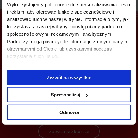
Wykorzystujemy pliki cookie do spersonalizowania treści
i reklam, aby oferować funkcje społecznościowe i
analizować ruch w naszej witrynie. Informacje o tym, jak
korzystasz z naszej witryny, udostępniamy partnerom
społecznościowym, reklamowym i analitycznym.
Jesteś zainteresowany tą ofertą?
Partnerzy mogą połączyć te informacje z innymi danymi
otrzymanymi od Ciebie lub uzyskanymi podczas
korzystania z ich usług.
ZADZWOŃ I DOWIEDZ SIĘ WIĘCEJ
Zezwól na wszystkie
+48 22 167 04 00
Spersonalizuj
flexoffice@bazabiur.pl
Odmowa
Wyślij zapytanie
Zapytanie zbiorcze