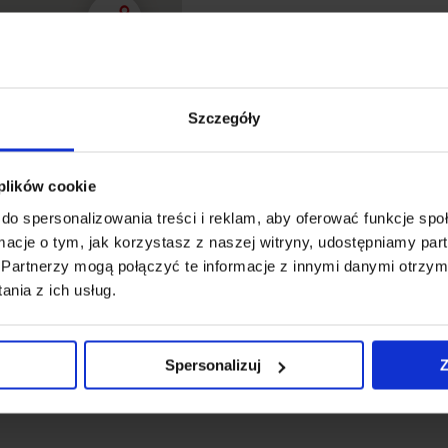
Szczegóły
BD, między Al.
edztwie kamienicy
 plików cookie
 hotele (Polonia Palace,
do spersonalizowania treści i reklam, aby oferować funkcje sp
Złote Tarasy. Okolica
ormacje o tym, jak korzystasz z naszej witryny, udostępniamy p
auracje i inne punkty
Partnerzy mogą połączyć te informacje z innymi danymi otrzym
nia z ich usług.
ikowana z pozostałą
ważnym węźle komunikacji
acji metra Centrum i
Spersonalizuj
Z
ródmieście.