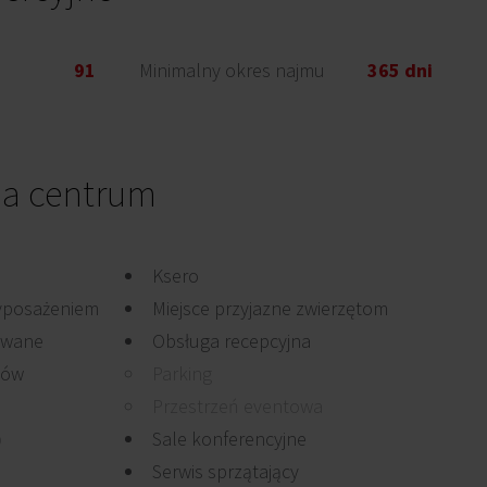
91
Minimalny okres najmu
365 dni
a centrum
Ksero
yposażeniem
Miejsce przyjazne zwierzętom
owane
Obsługa recepcyjna
mów
Parking
Przestrzeń eventowa
b
Sale konferencyjne
Serwis sprzątający