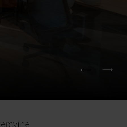
ercyjne