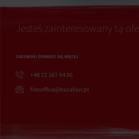
Jesteś zainteresowany tą ofe
ZADZWOŃ I DOWIEDZ SIĘ WIĘCEJ
+48 22 167 04 00
flexoffice@bazabiur.pl