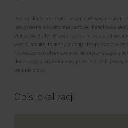
Poznańska 37 to zrewitalizowana butikowa kamienica 
nowoczesne powierzchnie biurowe i handlowo-usłu
Warszawy. Budynek został starannie odrestaurowany
wystrój architektoniczny i dodając trzypoziomowy ga
Nowoczesna nadbudowa nad historyczną częścią bu
dodatkową, dwupoziomową powierzchnię biurową, of
warunki pracy.
Opis lokalizacji