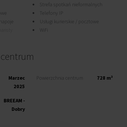
Strefa spotkań nieformalnych
owe
Telefony IP
 napoje
Usługi kurierskie / pocztowe
aristy
WiFi
 centrum
Marzec
Powierzchnia centrum
728 m²
2025
BREEAM -
Dobry