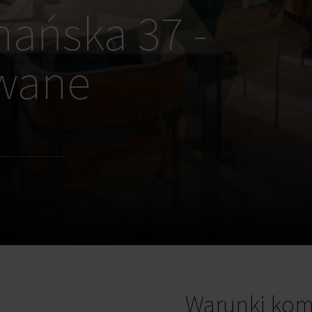
nańska 37 -
owane
Warunki kom