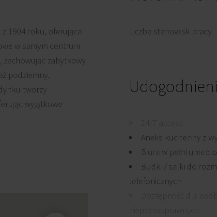
z 1904 roku, oferująca
Liczba stanowisk pracy
gowe w samym centrum
, zachowując zabytkowy
raż podziemny.
Udogodnieni
dynku tworzy
erując wyjątkowe
24/7 access
Aneks kuchenny z w
Biura w pełni umebl
Budki / salki do roz
telefonicznych
Dostępność dla osó
niepełnosprawnych