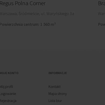
Regus Polna Corner
Br
Warszawa, Śródmieście, ul. Waryńskiego 3a
War
Powierzchnia centrum: 1 560 m²
Pow
MOJE KONTO
INFORMACJE
Mój profil
Kontakt
Logowanie
Mapa strony
Rejestracja
Lista biur