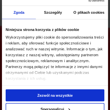
Zgoda
Szczegóły
O plikach cookies
Niniejsza strona korzysta z plików cookie
Wykorzystujemy pliki cookie do spersonalizowania treści
i reklam, aby oferować funkcje społecznościowe i
analizować ruch w naszej witrynie. Informacje o tym, jak
Jesteś zainteresowany tą ofertą?
korzystasz z naszej witryny, udostępniamy partnerom
społecznościowym, reklamowym i analitycznym.
Partnerzy mogą połączyć te informacje z innymi danymi
otrzymanymi od Ciebie lub uzyskanymi podczas
ZADZWOŃ I DOWIEDZ SIĘ WIĘCEJ
korzystania z ich usług.
+48 22 167 04 00
Zezwól na wszystkie
info@bazabiur.pl
Spersonalizuj