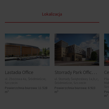
Lokalizacja
S
torrady Park Offices Elektrownia&Szpilka
Lastadia Office
ul. Zbożowa 4a, Śródmieście,
ul. Storrady Świętosławy 1a,b,c,
Pla
Szczecin
Śródmieście, Szczecin
Mał
Szc
Powierzchnia biurowa: 11 528
Powierzchnia biurowa: 6 923
m²
m²
Pow
m²