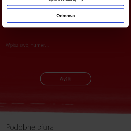
Odmowa
MOŻESZ TEŻ ZOSTAWIĆ SWÓJ NUMER, A MY SKONTAKTUJEMY SIĘ
Z TOBĄ
Wyślij
Podobne biura