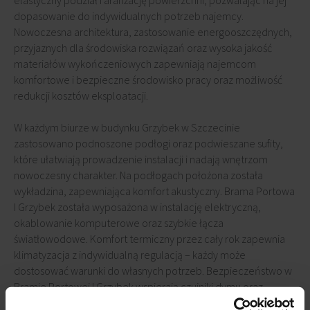
elastyczny podział i aranżację powierzchni, pozwalając na jej
dopasowanie do indywidualnych potrzeb najemcy.
Nowoczesna architektura, zastosowanie energooszczędnych,
przyjaznych dla środowiska rozwiązań oraz wysoka jakość
materiałów wykończeniowych zapewniają najemcom
komfortowe i bezpieczne środowisko pracy oraz możliwość
redukcji kosztów eksploatacji.
W każdym biurze w budynku Grzybek w Szczecinie
zastosowano podnoszone podłogi oraz podwieszane sufity,
które ułatwiają prowadzenie instalacji i nadają wnętrzom
nowoczesny charakter. Na podłogach położona została
wykładzina, zapewniająca komfort akustyczny. Brama Portowa
I Grzybek została wyposażona w instalację elektryczną,
okablowanie komputerowe oraz szybkie łącza
światłowodowe. Komfort termiczny przez cały rok zapewnia
klimatyzacja z indywidualną regulacją – każdy może
dostosować warunki do własnych potrzeb. Bezpieczeństwo w
Bramie Portowej I Grzybek wspierają czujniki dymu oraz
zaawansowany system BMS