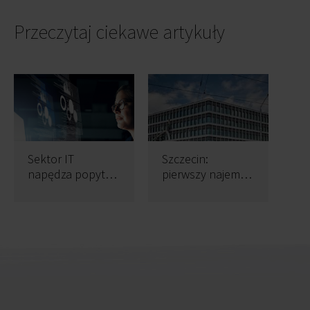
Przeczytaj ciekawe artykuły
Sektor IT
Szczecin:
napędza popyt
pierwszy najemca
na biura w Polsce
w Bramie
Portowej I