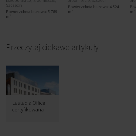
Małopolska 12, Śródmieście,
Śródmieście, Szczecin
Śró
Szczecin
Powierzchnia biurowa: 4 524
Pow
Powierzchnia biurowa: 5 769
m²
m²
m²
Przeczytaj ciekawe artykuły
Lastadia Office
certyfikowana