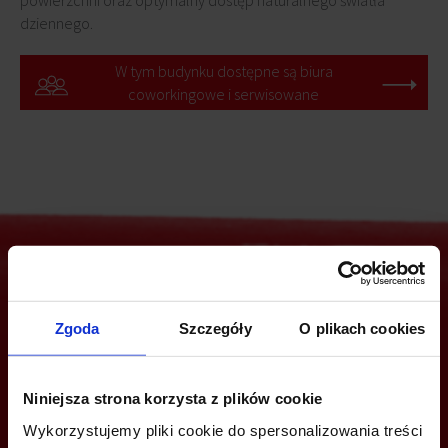
powierzchni oraz optymalny dostęp naturalnego światła
dziennego.
W tym budynku dostępne są biura
coworkingowe i serwisowane
Jesteś zainteresowany tą ofertą?
Zgoda
Szczegóły
O plikach cookies
Niniejsza strona korzysta z plików cookie
ZADZWOŃ I DOWIEDZ SIĘ WIĘCEJ
Wykorzystujemy pliki cookie do spersonalizowania treści