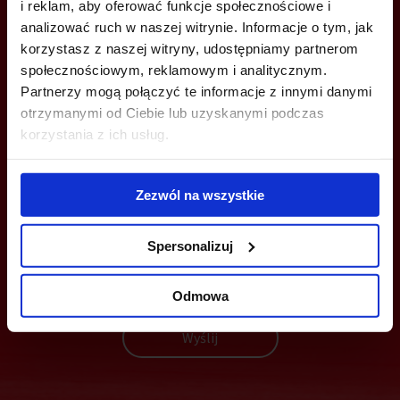
i reklam, aby oferować funkcje społecznościowe i
+48 22 167 04 00
analizować ruch w naszej witrynie. Informacje o tym, jak
info@bazabiur.pl
korzystasz z naszej witryny, udostępniamy partnerom
społecznościowym, reklamowym i analitycznym.
Partnerzy mogą połączyć te informacje z innymi danymi
otrzymanymi od Ciebie lub uzyskanymi podczas
korzystania z ich usług.
MOŻESZ TEŻ ZOSTAWIĆ SWÓJ NUMER, A MY SKONTAKTUJEMY SIĘ
Z TOBĄ
Zezwól na wszystkie
Spersonalizuj
Odmowa
Wyślij