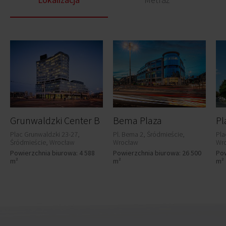
Grunwaldzki Center B
Bema Plaza
Pl
Plac Grunwaldzki 23-27,
Pl. Bema 2, Śródmieście,
Pla
Śródmieście, Wrocław
Wrocław
Wr
Powierzchnia biurowa: 4 588
Powierzchnia biurowa: 26 500
Pow
m²
m²
m²