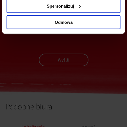
MOŻESZ TEŻ ZOSTAWIĆ SWÓJ NUMER, A MY SKONTAKTUJEMY SIĘ
Spersonalizuj
Z TOBĄ
Odmowa
Wyślij
Podobne biura
Lokalizacja
Metraż