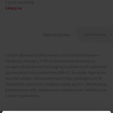
Czynsz za parking
Zaloguj się
Opis budynku
Opis lokalizacji
Centrum Biurowe Grafit to nowoczesny budynek biurowo-
handlowy, oferujący 3 700 m2 powierzchni biurowej na
wynajem. Budynek ma 5 kondygnacji nadziemnych, natomiast
typowe piętro ma powierzchnię 800 m2. Do użytku Najemców
inwestor oddaje 139 podziemnych miejsc parkingowych. W
standardzie wykończeń budynku znajdą się m.in.: klimatyzacja,
podwieszane sufity, okablowanie elektroniczne i telefoniczne,
a także czujniki dymu.