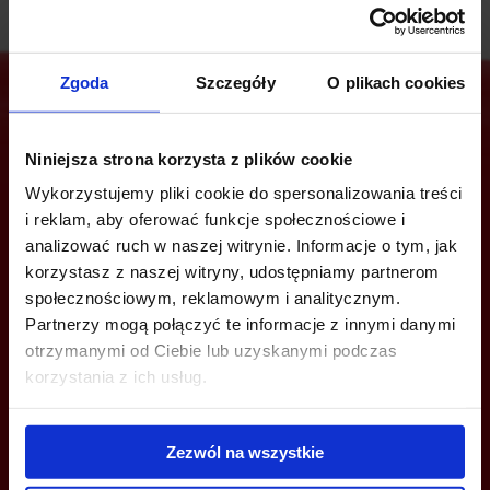
Zgoda
Szczegóły
O plikach cookies
Jesteś zainteresowany tą ofertą?
Niniejsza strona korzysta z plików cookie
Wykorzystujemy pliki cookie do spersonalizowania treści
i reklam, aby oferować funkcje społecznościowe i
analizować ruch w naszej witrynie. Informacje o tym, jak
ZADZWOŃ I DOWIEDZ SIĘ WIĘCEJ
korzystasz z naszej witryny, udostępniamy partnerom
społecznościowym, reklamowym i analitycznym.
+48 660 661 183
Partnerzy mogą połączyć te informacje z innymi danymi
otrzymanymi od Ciebie lub uzyskanymi podczas
wroclaw@bazabiur.pl
korzystania z ich usług.
Zezwól na wszystkie