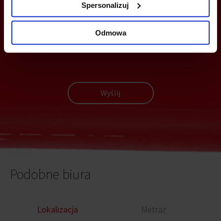
Z TOBĄ
Spersonalizuj
Odmowa
Wyślij
Podobne biura
Lokalizacja
Metraż