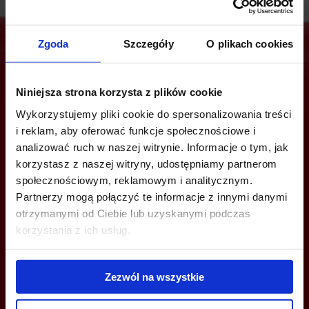
Zgoda
Szczegóły
O plikach cookies
Jesteś zainteresowany tą ofertą?
Niniejsza strona korzysta z plików cookie
Wykorzystujemy pliki cookie do spersonalizowania treści
i reklam, aby oferować funkcje społecznościowe i
analizować ruch w naszej witrynie. Informacje o tym, jak
ZADZWOŃ I DOWIEDZ SIĘ WIĘCEJ
korzystasz z naszej witryny, udostępniamy partnerom
społecznościowym, reklamowym i analitycznym.
+48 660 661 183
Partnerzy mogą połączyć te informacje z innymi danymi
wroclaw@bazabiur.pl
otrzymanymi od Ciebie lub uzyskanymi podczas
korzystania z ich usług.
Zezwól na wszystkie
MOŻESZ TEŻ ZOSTAWIĆ SWÓJ NUMER, A MY SKONTAKTUJEMY SIĘ