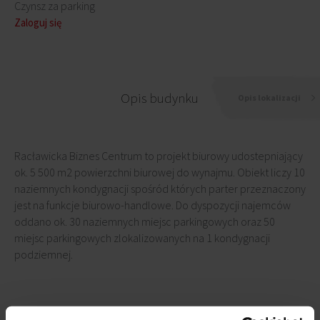
Czynsz za parking
Zaloguj się
Opis budynku
Opis lokalizacji
Racławicka Biznes Centrum to projekt biurowy udostepniający
ok. 5 500 m2 powierzchni biurowej do wynajmu. Obiekt liczy 10
naziemnych kondygnacji spośród których parter przeznaczony
jest na funkcje biurowo-handlowe. Do dyspozycji najemców
oddano ok. 30 naziemnych miejsc parkingowych oraz 50
miejsc parkingowych zlokalizowanych na 1 kondygnacji
podziemnej.