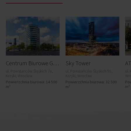
C
entrum Biurowe Globis
Sky Tower
AT
ul. Powstanców Śląskich 7a,
ul. Powstańców Śląskich 95,
ul.
Krzyki, Wrocław
Krzyki, Wrocław
Wr
Powierzchnia biurowa: 14 500
Powierzchnia biurowa: 32 500
Pow
m²
m²
m²