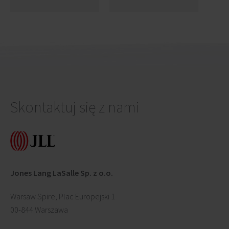
Business House
wynajęty w ponad
85 procentach
Skontaktuj się z nami
Jones Lang LaSalle Sp. z o.o.
Warsaw Spire, Plac Europejski 1
00-844 Warszawa