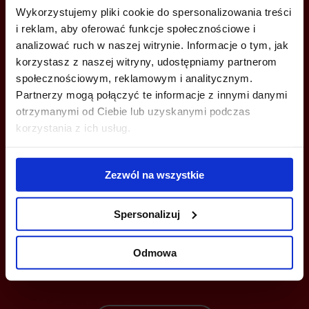
Wykorzystujemy pliki cookie do spersonalizowania treści
i reklam, aby oferować funkcje społecznościowe i
ZADZWOŃ I DOWIEDZ SIĘ WIĘCEJ
analizować ruch w naszej witrynie. Informacje o tym, jak
korzystasz z naszej witryny, udostępniamy partnerom
+48 660 661 183
społecznościowym, reklamowym i analitycznym.
wroclaw@bazabiur.pl
Partnerzy mogą połączyć te informacje z innymi danymi
otrzymanymi od Ciebie lub uzyskanymi podczas
korzystania z ich usług.
Zezwól na wszystkie
MOŻESZ TEŻ ZOSTAWIĆ SWÓJ NUMER, A MY SKONTAKTUJEMY SIĘ
Z TOBĄ
Spersonalizuj
Odmowa