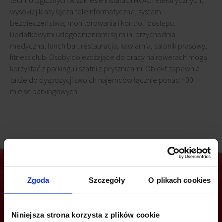
technologicznych w zakresie instalacji HVAC i elektrycznych,
wysokiej klasy łącza teleinformatyczne, system
bezpieczeństwa, monitorowania i kontroli dostępu.
Dodatkowymi udogodnieniami są m.in. przychodnia
medyczna, lunch bar, restauracja, kawiarnia, salonik prasowy,
fitness club. Osoby dojeżdżające do pracy na rowerach mogą
korzystać z parkingu i szatni z prysznicami. Obiekt zapewnia
także do dyspozycji swoich najemców łącznie ponad 400
miejsc parkingowych.
Zgoda
Szczegóły
O plikach cookies
Jesteś zainteresowany tą ofertą?
Niniejsza strona korzysta z plików cookie