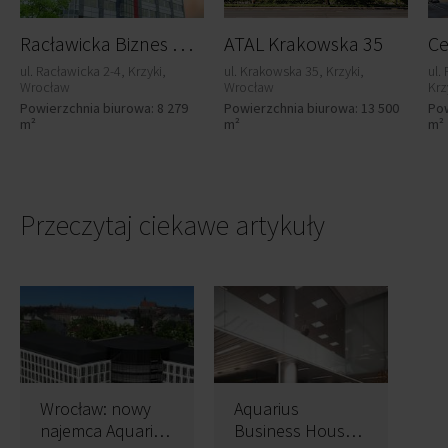
R
acławicka Biznes Centrum
ATAL Krakowska 35
ul. Racławicka 2-4, Krzyki,
ul. Krakowska 35, Krzyki,
ul.
Wrocław
Wrocław
Krz
Powierzchnia biurowa: 8 279
Powierzchnia biurowa: 13 500
Pow
m²
m²
m²
Przeczytaj ciekawe artykuły
Wrocław: nowy
Aquarius
najemca Aquarius
Business House I