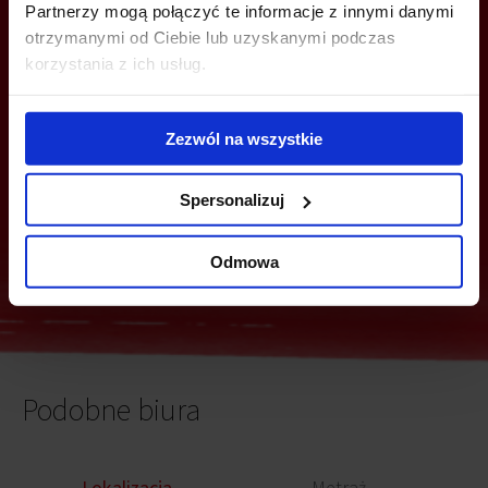
Partnerzy mogą połączyć te informacje z innymi danymi
MOŻESZ TEŻ ZOSTAWIĆ SWÓJ NUMER, A MY SKONTAKTUJEMY SIĘ
Z TOBĄ
otrzymanymi od Ciebie lub uzyskanymi podczas
korzystania z ich usług.
Zezwól na wszystkie
Spersonalizuj
Wyślij
Odmowa
Podobne biura
Lokalizacja
Metraż