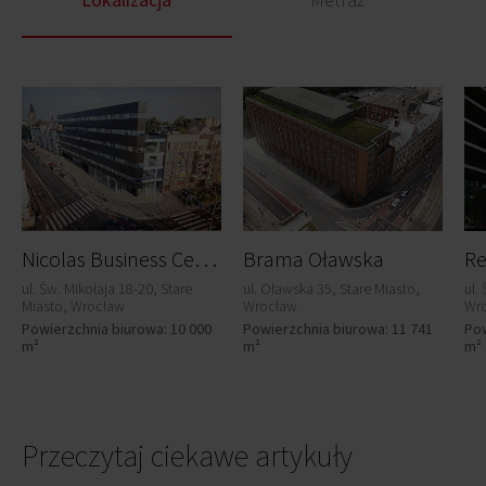
N
icolas Business Center
Brama Oławska
R
ul. Św. Mikołaja 18-20, Stare
ul. Oławska 35, Stare Miasto,
ul.
Miasto, Wrocław
Wrocław
Wr
Powierzchnia biurowa: 10 000
Powierzchnia biurowa: 11 741
Pow
m²
m²
m²
Przeczytaj ciekawe artykuły