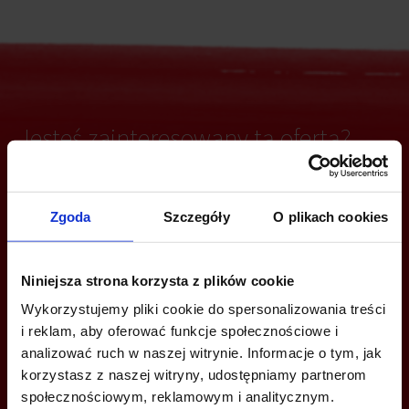
Jesteś zainteresowany tą ofertą?
Zgoda
Szczegóły
O plikach cookies
ZADZWOŃ I DOWIEDZ SIĘ WIĘCEJ
+48 660 661 183
Niniejsza strona korzysta z plików cookie
wroclaw@bazabiur.pl
Wykorzystujemy pliki cookie do spersonalizowania treści
i reklam, aby oferować funkcje społecznościowe i
analizować ruch w naszej witrynie. Informacje o tym, jak
korzystasz z naszej witryny, udostępniamy partnerom
społecznościowym, reklamowym i analitycznym.