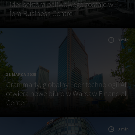
Lider sektora paliwowego zostaje w
Libra Business Centre
3 min
31 MARCA 2025
Grammarly, globalny lider technologii AI,
otwiera nowe biuro w Warsaw Financial
Center
3 min