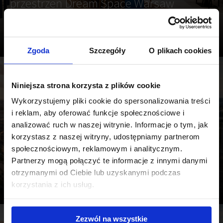
przestrzeń Dream Space Warsaw
powstała przy współpracy z ekspertami
JLL
Zgoda
Szczegóły
O plikach cookies
2 min
Niniejsza strona korzysta z plików cookie
Wykorzystujemy pliki cookie do spersonalizowania treści
i reklam, aby oferować funkcje społecznościowe i
analizować ruch w naszej witrynie. Informacje o tym, jak
18 MARCA 2025
korzystasz z naszej witryny, udostępniamy partnerom
The Miners, znana marka kawiarni
społecznościowym, reklamowym i analitycznym.
Partnerzy mogą połączyć te informacje z innymi danymi
speciality, już wkrótce otworzy swój
otrzymanymi od Ciebie lub uzyskanymi podczas
drugi lokal w Krakowie w UNITY Centre.
korzystania z ich usług.
Zezwól na wszystkie