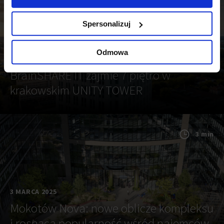
3 min
Spersonalizuj
Odmowa
13 MARCA 2025
BrainSHARE IT zajmie 7 piętro w
krakowskim UNITY TOWER
3 min
3 MARCA 2025
Mokotów Nova: nowe oblicze kompleksu
i rosnąca popularność wśród najemców