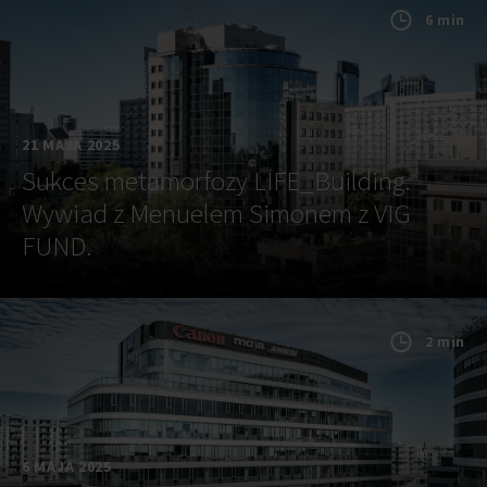
6 min
21 MAJA 2025
Sukces metamorfozy LIFE_Building.
Wywiad z Menuelem Simonem z VIG
FUND.
2 min
6 MAJA 2025