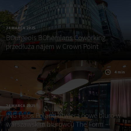
24 MARCA 2025
BOurgeois BOhemians Coworking
przedłuża najem w Crown Point
4 min
24 MARCA 2025
ING Hubs Poland otwiera nowe biuro w
warszawskim biurowcu The Form –