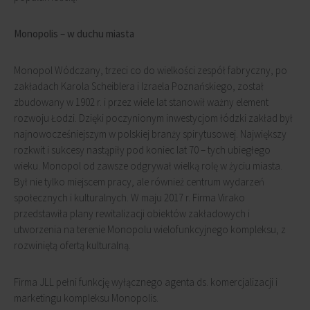
Monopolis – w duchu miasta
Monopol Wódczany, trzeci co do wielkości zespół fabryczny, po
zakładach Karola Scheiblera i Izraela Poznańskiego, został
zbudowany w 1902 r. i przez wiele lat stanowił ważny element
rozwoju Łodzi. Dzięki poczynionym inwestycjom łódzki zakład był
najnowocześniejszym w polskiej branży spirytusowej. Największy
rozkwit i sukcesy nastąpiły pod koniec lat 70 – tych ubiegłego
wieku. Monopol od zawsze odgrywał wielką rolę w życiu miasta.
Był nie tylko miejscem pracy, ale również centrum wydarzeń
społecznych i kulturalnych. W maju 2017 r. Firma Virako
przedstawiła plany rewitalizacji obiektów zakładowych i
utworzenia na terenie Monopolu wielofunkcyjnego kompleksu, z
rozwiniętą ofertą kulturalną.
Firma JLL pełni funkcję wyłącznego agenta ds. komercjalizacji i
marketingu kompleksu Monopolis.