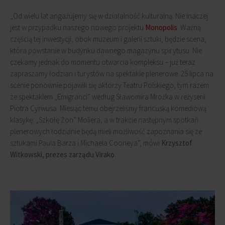
„Od wielu lat angażujemy się w działalność kulturalną. Nie inaczej
jest w przypadku naszego nowego projektu
Monopolis
. Ważną
częścią tej inwestycji, obok muzeum i galerii sztuki, będzie scena,
która powstanie w budynku dawnego magazynu spirytusu. Nie
czekamy jednak do momentu otwarcia kompleksu – już teraz
zapraszamy łodzian i turystów na spektakle plenerowe. 25 lipca na
scenie ponownie pojawili się aktorzy Teatru Polskiego, tym razem
ze spektaklem „Emigranci” według Sławomira Mrożka w reżyserii
Piotra Cyrwusa. Miesiąc temu obejrzeliśmy francuską komediową
klasykę: „Szkołę Żon” Moliera, a w trakcie następnym spotkań
plenerowych łodzianie będą mieli możliwość zapoznania się ze
sztukami Paula Barza i Michaela Cooneya”, mówi
Krzysztof
Witkowski, prezes zarządu Virako
.