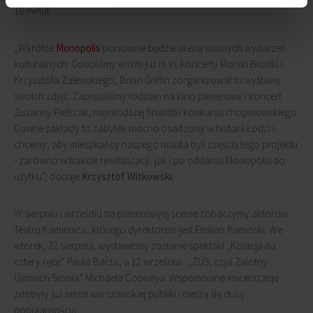
10 minut.
„Wkrótce
Monopolis
ponownie będzie areną ważnych wydarzeń
kulturalnych. Gościliśmy w nim już m.in. koncerty Moniki Brodki i
Krzysztofa Zalewskiego, Brian Griffin zorganizował tu wystawę
swoich zdjęć. Zaprosiliśmy łodzian na kino plenerowe i koncert
Zuzanny Pietrzak, najmłodszej finalistki konkursu chopinowskiego.
Dawne zakłady to zabytek mocno osadzony w historii Łodzi i
chcemy, aby mieszkańcy naszego miasta byli częścią tego projektu
- zarówno w trakcie rewitalizacji, jak i po oddaniu Monopolis do
użytku”, dodaje
Krzysztof Witkowski.
W sierpniu i wrześniu na plenerowyej scenie zobaczymy aktorów
Teatru Kamienica, którego dyrektorem jest Emilian Kamiński. We
wtorek, 22 sierpnia, wystawiony zostanie spektakl „Kolacja na
cztery ręce” Paula Barza, a 12 września - „ZUS, czyli Zalotny
Uśmiech Słonia” Michaela Cooneya. Wspomniane inscenizacje
zdobyły już serca warszawskiej publiki i cieszą się dużą
popularnością.