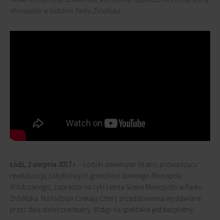
Monopolis w łódzkim Parku Źródliska
Łódź, 2 sierpnia 2017 r.
– Łódzki deweloper Virako, prowadzący
rewitalizację zabytkowych gmachów dawnego Monopolu
Wódczanego, zaprasza na cykl Letnia Scena Monopolis w Parku
Źródliska. Na łodzian czekają cztery przedstawienia wystawiane
przez dwa stołeczne teatry. Wstęp na spektakle jest bezpłatny.