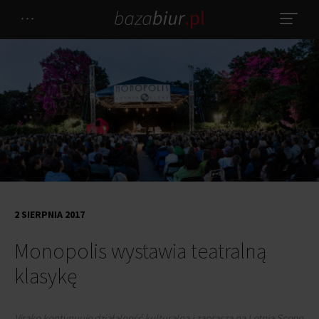
2 SIERPNIA 2017
Monopolis wystawia teatralną
klasykę
Virako kontynuuje działalność kulturalną i zaprasza na Letnią Scenę